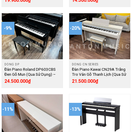
19.900.000
₫
14.500.000
₫
Digital
-9%
-20%
DÒNG DP
DÒNG CN SERIES
Đàn Piano Roland DP603CBS
Đàn Piano Kawai CN29A Trắng
Đen Gỗ Mun (Qua Sử Dụng) –
Tro Vân Gỗ Thanh Lịch (Qua Sử
Digital
Dụng) Phím RHIII Nặng Đầm,
24.500.000
₫
21.500.000
₫
Mẫu Âm Grand Piano – Digital
-11%
-13%