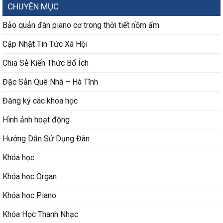
Đáng
CHUYÊN MỤC
GP609
Mua
Dáng
Cho
Grand
Bảo quản đàn piano cơ trong thời tiết nồm ẩm
Người
Mini
Mới
Cao
Học
Cập Nhật Tin Tức Xã Hội
Cấp
Chia Sẻ Kiến Thức Bổ Ích
Đặc Sản Quê Nhà – Hà Tĩnh
Đăng ký các khóa học
Hình ảnh hoạt động
Hướng Dẫn Sử Dụng Đàn
Khóa học
Khóa học Organ
Khóa học Piano
Khóa Học Thanh Nhạc