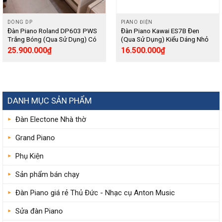
DÒNG DP
PIANO ĐIỆN
Đàn Piano Roland DP603 PWS
Đàn Piano Kawai ES7B Đen
Trắng Bóng (Qua Sử Dụng) Có
(Qua Sử Dụng) Kiểu Dáng Nhỏ
Bluetooth, Thiết Kế Slimline Nhỏ
Gọn Biểu Diễn Sân Khấu –
25.900.000
₫
16.500.000
₫
Gọn – Digital
Digital
DANH MỤC SẢN PHẨM
Đàn Electone Nhà thờ
Grand Piano
Phụ Kiện
Sản phẩm bán chạy
Đàn Piano giá rẻ Thủ Đức - Nhạc cụ Anton Music
Sửa đàn Piano