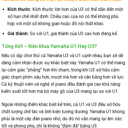
Kích thước:
Kích thước lớn hơn của U3 có thể dẫn đến một
số hạn chế nhất định. Chiều cao của nó có thể không phù
hợp với một số không gian hoặc đồ nội thất khác.
Giá thành:
So với U1, giá thành của U3 cao hơn đáng kể.
Tổng Kết – Nên Mua Yamaha U1 Hay U3?
Nếu có dịp chơi thử cả Yamaha U3 và U1 cạnh nhau, bạn sẽ dễ
dàng cảm nhận được sự khác biệt này. Yamaha U1 có thể mang
lại cảm giác “phẳng” hơn khi chạm, trong khi U3 sở hữu cảm
giác chạm phím sâu hơn, mượt mà hơn và cân bằng hơn về lực.
Cả kỹ thuật viên và nghệ sĩ piano đều đánh giá cao khả năng
kiểm soát tốt hơn mà bộ máy gõ của U3 mang lại so với U1.
Ngoài những điểm khác biệt kể trên, cả U1 và U3 đều sở hữu
chất lượng chế tác và linh kiện tương đương. Yamaha U1 không
phải là một cây đàn piano nhỏ, do đó nó vẫn mang lại âm sắc
tốt và phong phú, chỉ là không “đậm đà” bằng U3.