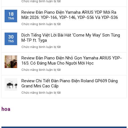
Chức năng bình luận bị tắt
ở
ABS
Styran
Review Đàn Piano Điện Yamaha ARIUS YDP Mới Ra
18
Là
Mắt 2026: YDP-166, YDP-146, YDP-S56 Và YDP-S36
Th6
Gì?
Chức năng bình luận bị tắt
ở
Sự
Review
Ra
Đàn
Dịch Tiếng Việt Lời Bài Hát ‘Come My Way’ Sơn Tùng
Đời
30
Piano
M-TP ft. Tyga
Và
Th5
Điện
Tiến
Chức năng bình luận bị tắt
ở
Yamaha
Hóa
Dịch
ARIUS
Của
Tiếng
Review Đàn Piano Điện Nhỏ Gọn Yamaha ARIUS YDP-
YDP
Vật
Việt
165: Có Đáng Mua Cho Người Mới Học
Mới
Liệu
Lời
Ra
ABS
Chức năng bình luận bị tắt
ở
Bài
Mắt
Trong
Review
Hát
2026:
Chế
Đàn
Review Chi Tiết Đàn Piano Điện Roland GP609 Dáng
‘Come
YDP-
Tác
Piano
Grand Mini Cao Cấp
My
166,
Piano
Điện
Way’
YDP-
Chức năng bình luận bị tắt
ở
Kawai
Nhỏ
Sơn
146,
Review
Gọn
Tùng
YDP-
Chi
Yamaha
M-
S56
Tiết
hoa
ARIUS
TP
Và
Đàn
YDP-
ft.
YDP-
Piano
165:
Tyga
S36
Điện
Có
Roland