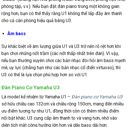
phòng tập, v.v.). Nếu bạn đặt đàn piano trong một không gian
rộng hơn, bạn có thể thấy rằng U1 không thể lấp đầy âm thanh
cho cả căn phòng hiệu quả bằng U3.
Âm bass
Sự khác biệt về âm lượng giữa U1 và U3 trở nên rõ rệt hơn khi
bạn chơi những nốt trầm (các nốt thấp nhất trên đàn). Vì vậy,
nếu bạn thường xuyên chơi các bản nhạc đòi hỏi âm bass mạnh
mẽ, uy lực (chẳng hạn như các bản nhạc cổ điển virtuoso), thì
U3 có thể là lựa chọn phù hợp hơn so với U1.
Đàn Piano Cơ Yamaha U3
Là model kế nhiệm từ Yamaha U1 –
Đàn piano cơ Yamaha U3
sở hữu chiều cao 132cm và chiều rộng 150cm, mang đến nhiều
ưu điểm tương tự như U1, đồng thời còn có thêm nhiều điểm
nổi bật khác. U3 cung cấp âm thanh to và vang hơn, nhờ vào
diện tích mặt cộng hưởng lớn hơn và dây bass dài hơn.