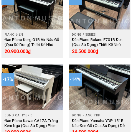
PIANO ĐIỆN
DÒNG F SERIES
Đàn Piano Korg G1B Air Nâu Gỗ
Đàn Piano Roland F701B Đen
(Qua Sử Dụng) Thiết Kế Nhỏ
(Qua Sử Dụng) Thiết Kế Nhỏ
Gọn, Có Kết Nối Bluetooth, Loa
Gọn, Có Bluetooth Không Dây –
20.900.000
₫
20.500.000
₫
Công Suất 80W – Digital
Digital
-17%
-14%
DÒNG CA HYBRID
DÒNG PIANO YDP
Đàn Piano Kawai CA17A Trắng
Đàn Piano Yamaha YDP-151R
Kem Ngà (Qua Sử Dụng) Phím
Nâu Đen Gỗ (Qua Sử Dụng) Dễ
Gỗ Cao Cấp – Digital
Sử Dụng Cho Người Mới Học –