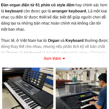
Đàn organ điện tử 61 phím có style đệm
hay chính xác hơn
là
keyboard
còn được gọi là
arranger keyboard.
Là một loại
nhạc cụ điện tử được thiết kế đặc biệt để giúp người chơi dễ
dàng tạo ra những bản nhạc hoàn chỉnh mà không cần tới
một ban nhạc.
Thực tế, ở Việt Nam hai từ
Organ
và
Keyboard
thường được
dùng thay thế cho nhau, nhưng nếu phân tích kỹ về bản chất
thì
Organ
và
keyboard
là hai khái niệm khác nhau. Chúng ta
Xem thêm
sẽ phân biệt rõ hơn ở phần sau nhé.
Ưu điểm dòng
đàn
organ điện tử 61 phím có style đệm
này
chính là
hệ thống điệu đệm tự động (style/rhythm)
. Khi
bấm hợp âm ở tay trái, đàn sẽ tự động phát nhạc nền với đầy
đủ trống, bass, guitar, keyboard… như một ban nhạc thật sự,
trong khi tay phải của bạn tự do chơi giai điệu chính.
Khác với đàn piano điện tử vốn tập trung vào việc mô phỏng