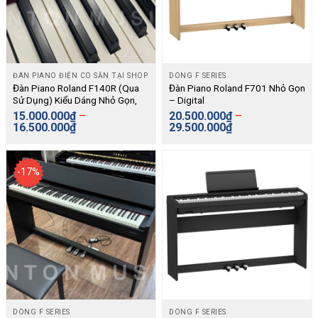
ĐÀN PIANO ĐIỆN CÓ SẴN TẠI SHOP
DÒNG F SERIES
Đàn Piano Roland F140R (Qua
Đàn Piano Roland F701 Nhỏ Gọn
Sử Dụng) Kiểu Dáng Nhỏ Gọn,
– Digital
Nhịp Đệm Tự Động, Kết Nối
15.000.000
₫
–
20.500.000
₫
–
Bluetooth – Digital
16.500.000
₫
29.500.000
₫
-17%
DÒNG F SERIES
DÒNG F SERIES