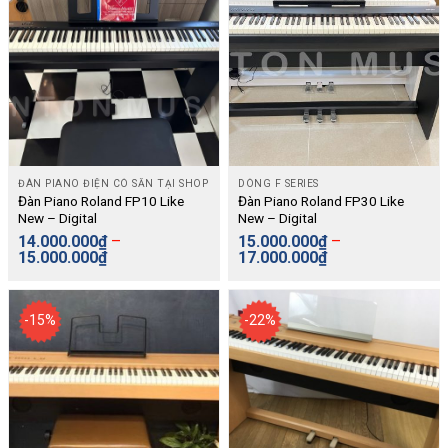
ĐÀN PIANO ĐIỆN CÓ SẴN TẠI SHOP
DÒNG F SERIES
Đàn Piano Roland FP10 Like
Đàn Piano Roland FP30 Like
New – Digital
New – Digital
14.000.000
₫
–
15.000.000
₫
–
15.000.000
₫
17.000.000
₫
-15%
-22%