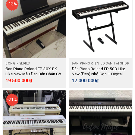
-13%
DÒNG F SERIES
ĐÀN PIANO ĐIỆN CÓ SẴN TẠI SHOP
Đàn Piano Roland FP 30X-BK
Đàn Piano Roland FP 50B Like
Like New Màu Đen Bản Chân Gỗ
New (Đen) Nhỏ Gọn – Digital
(KSC-70) Và Pedal Rời Dòng
19.500.000
₫
17.000.000
₫
Portable Di Động – Digital
-21%