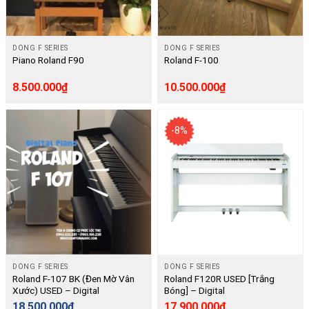
DÒNG F SERIES
DÒNG F SERIES
Piano Roland F90
Roland F-100
8.500.000
₫
10.500.000
₫
-8%
DÒNG F SERIES
DÒNG F SERIES
Roland F-107 BK (Đen Mờ Vân
Roland F120R USED [Trắng
Xước) USED – Digital
Bóng] – Digital
18.500.000
₫
17.900.000
₫