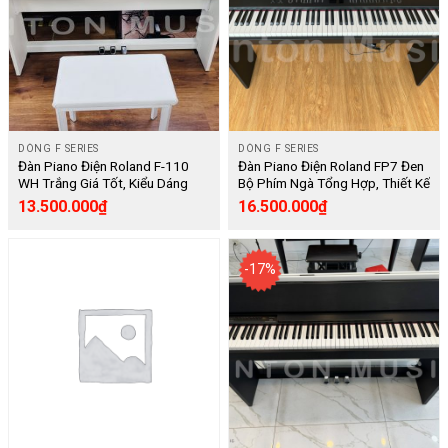
DÒNG F SERIES
DÒNG F SERIES
Đàn Piano Điện Roland F-110
Đàn Piano Điện Roland FP7 Đen
WH Trắng Giá Tốt, Kiểu Dáng
Bộ Phím Ngà Tổng Hợp, Thiết Kế
Nhỏ Gọn, Nguyên Zin, Âm Thanh
Gọn Nhẹ, Tháo Lắp Được Chân
13.500.000
₫
16.500.000
₫
Hay Êm, Nắp Đóng Đàn Gấp, 88
Đàn – [Digital]
Phím, Hỗ Trợ Kỹ Thuật Trọn Đời
– [Digital Piano]
-17%