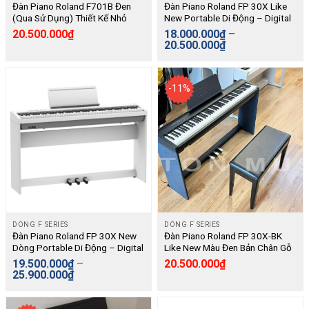
Đàn Piano Roland F701B Đen
Đàn Piano Roland FP 30X Like
(Qua Sử Dụng) Thiết Kế Nhỏ
New Portable Di Động – Digital
Gọn, Có Bluetooth Không Dây –
20.500.000
₫
18.000.000
₫
–
Digital
20.500.000
₫
-11%
DÒNG F SERIES
DÒNG F SERIES
Đàn Piano Roland FP 30X New
Đàn Piano Roland FP 30X-BK
Dòng Portable Di Động – Digital
Like New Màu Đen Bản Chân Gỗ
(KSC-70) Và 3 Pedal Liền (KPD-
19.500.000
₫
–
20.500.000
₫
70) Dòng Portable Di Động –
25.900.000
₫
Digital