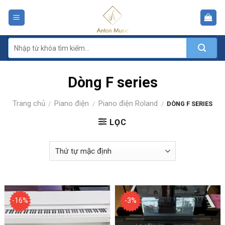
Skip
to
content
Tìm
kiếm:
Dòng F series
Trang chủ
Piano điện
Piano điện Roland
/
/
/
DÒNG F SERIES
LỌC
-16%
-3%