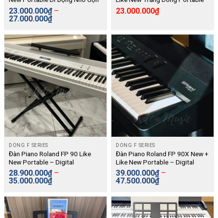
– Bàn Phím Phủ Ngà – 4 Loa 2
Di Động – Digital
23.000.000
₫
–
23.000.000
₫
Đường Tiếng – Cắm Mic Hát
27.000.000
₫
Karaoke – Có Đệm Bè Tự Động
– Digital
DÒNG F SERIES
DÒNG F SERIES
Đàn Piano Roland FP 90 Like
Đàn Piano Roland FP 90X New +
New Portable – Digital
Like New Portable – Digital
28.900.000
₫
–
39.000.000
₫
–
35.000.000
₫
47.500.000
₫