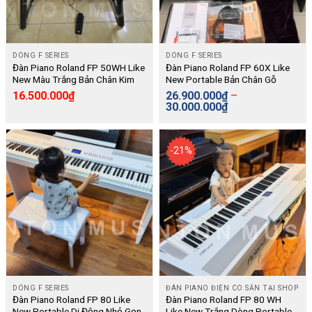
DÒNG F SERIES
DÒNG F SERIES
Đàn Piano Roland FP 50WH Like
Đàn Piano Roland FP 60X Like
New Màu Trắng Bản Chân Kim
New Portable Bản Chân Gỗ
Loại Và Pedal Rời Dòng
(KSC-70) 3 Pedal (KPD-90) –
16.500.000
₫
26.900.000
₫
–
Portable Di Động – Digital
Digital
30.000.000
₫
-21%
DÒNG F SERIES
ĐÀN PIANO ĐIỆN CÓ SẴN TẠI SHOP
Đàn Piano Roland FP 80 Like
Đàn Piano Roland FP 80 WH
New Portable Di Động Nhỏ Gọn
Like New Trắng Dòng Portable