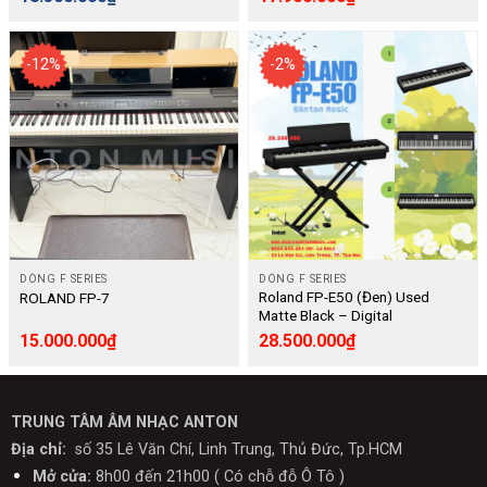
-12%
-2%
DÒNG F SERIES
DÒNG F SERIES
Roland FP-E50 (Đen) Used
ROLAND FP-7
Matte Black – Digital
15.000.000
₫
28.500.000
₫
TRUNG TÂM ÂM NHẠC ANTON
Địa chỉ:
số 35 Lê Văn Chí, Linh Trung, Thủ Đức, Tp.HCM
Mở cửa:
8h00 đến 21h00 ( Có chỗ đỗ Ô Tô )