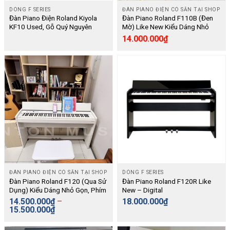
DÒNG F SERIES
ĐÀN PIANO ĐIỆN CÓ SẴN TẠI SHOP
Đàn Piano Điện Roland Kiyola
Đàn Piano Roland F110B (Đen
KF10 Used, Gỗ Quý Nguyên
Mờ) Like New Kiểu Dáng Nhỏ
Khối, Bàn Phím Nặng Tay, Thuật
Gọn Hiện Đại – Digital
14.000.000
₫
Toán Tạo Âm Tiên Tiến, Kết Nối
Bluetooth – [Digital]
ĐÀN PIANO ĐIỆN CÓ SẴN TẠI SHOP
DÒNG F SERIES
Đàn Piano Roland F120 (Qua Sử
Đàn Piano Roland F120R Like
Dụng) Kiểu Dáng Nhỏ Gọn, Phím
New – Digital
Phủ Ngà – Digital
14.500.000
₫
–
18.000.000
₫
15.500.000
₫