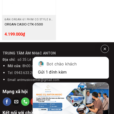
ĐÀN ORGAN 61 PHÍM CÓ STYLE ĐỆM
ORGAN CASIO CTK-3500
4.199.000
₫
TRUNG TÂM ÂM NHẠC ANTON
Địa chỉ:
số 35 Lê Văn Chí, Linh Trung, Thủ Đức, Tp.HCM
Bot chào khách
Mở cửa:
8h00 đến 21h00 ( Có chỗ đỗ Ô Tô )
Gửi 1 đính kèm
Tel: 0943.633.281 - 0963.166.238
Email: antmusiccenter@gmail.com
Mạng xã hội
Kết nối với chúng tôi