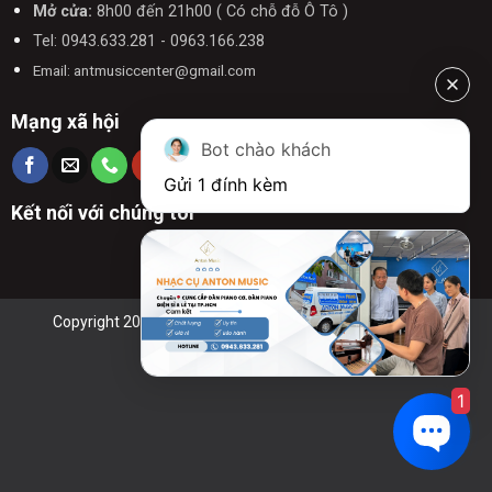
Mở cửa:
8h00 đến 21h00 ( Có chỗ đỗ Ô Tô )
Tel: 0943.633.281 - 0963.166.238
Email: antmusiccenter@gmail.com
Mạng xã hội
Bot chào khách
Gửi 1 đính kèm
Kết nối với chúng tôi
Copyright 2026 © Anton Music| Thiết kế bởi
Anton Music
1