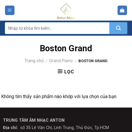
Skip
to
content
Tìm
kiếm:
Boston Grand
Trang chủ
Grand Piano
/
/
BOSTON GRAND
LỌC
Không tìm thấy sản phẩm nào khớp với lựa chọn của bạn.
TRUNG TÂM ÂM NHẠC ANTON
Địa chỉ:
số 35 Lê Văn Chí, Linh Trung, Thủ Đức, Tp.HCM