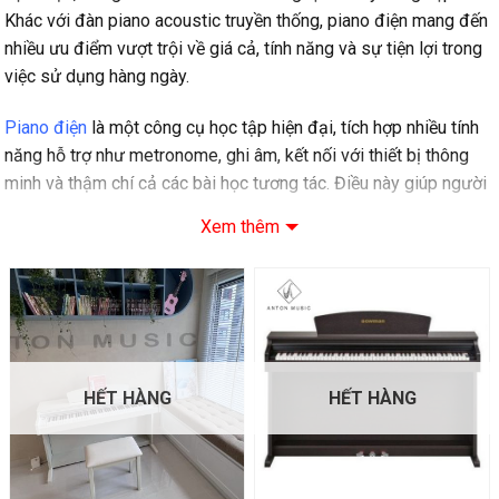
Khác với đàn piano acoustic truyền thống, piano điện mang đến
nhiều ưu điểm vượt trội về giá cả, tính năng và sự tiện lợi trong
việc sử dụng hàng ngày.
Piano điện
là một công cụ học tập hiện đại, tích hợp nhiều tính
năng hỗ trợ như metronome, ghi âm, kết nối với thiết bị thông
minh và thậm chí cả các bài học tương tác. Điều này giúp người
học có thể luyện tập hiệu quả hơn, theo dõi tiến độ và phát triển
Xem thêm
kỹ năng chơi đàn một cách toàn diện.
1.1. Tại sao nên chọn piano điện?
○ Giá cả phải chăng
: So với piano acoustic có giá từ vài chục
triệu đến hàng trăm triệu đồng, piano điện có mức giá dễ tiếp
cận hơn nhiều, phù hợp với đa số người học.
HẾT HÀNG
HẾT HÀNG
○ Không cần bảo trì phức tạp
: Piano điện không cần lên dây,
điều chỉnh âm sắc định kỳ như piano acoustic. Điều này giúp tiết
kiệm chi phí và thời gian bảo dưỡng đáng kể.