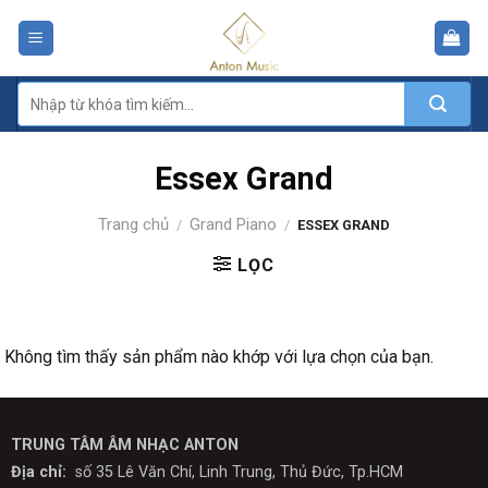
Skip
to
content
Tìm
kiếm:
Essex Grand
Trang chủ
Grand Piano
/
/
ESSEX GRAND
LỌC
Không tìm thấy sản phẩm nào khớp với lựa chọn của bạn.
TRUNG TÂM ÂM NHẠC ANTON
Địa chỉ:
số 35 Lê Văn Chí, Linh Trung, Thủ Đức, Tp.HCM