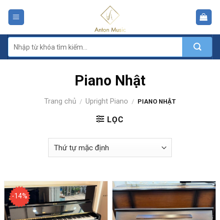
Skip
to
content
Tìm
kiếm:
Piano Nhật
Trang chủ
Upright Piano
/
/
PIANO NHẬT
LỌC
-14%