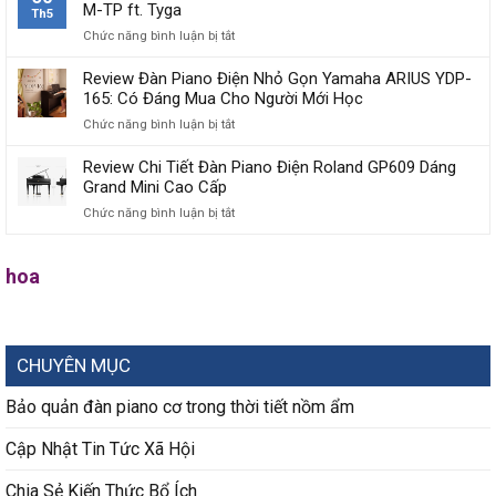
Piano
M-TP ft. Tyga
Và
Th5
Điện
Tiến
Chức năng bình luận bị tắt
ở
Yamaha
Hóa
Dịch
ARIUS
Của
Tiếng
Review Đàn Piano Điện Nhỏ Gọn Yamaha ARIUS YDP-
YDP
Vật
Việt
165: Có Đáng Mua Cho Người Mới Học
Mới
Liệu
Lời
Ra
ABS
Chức năng bình luận bị tắt
ở
Bài
Mắt
Trong
Review
Hát
2026:
Chế
Đàn
Review Chi Tiết Đàn Piano Điện Roland GP609 Dáng
‘Come
YDP-
Tác
Piano
Grand Mini Cao Cấp
My
166,
Piano
Điện
Way’
YDP-
Chức năng bình luận bị tắt
ở
Kawai
Nhỏ
Sơn
146,
Review
Gọn
Tùng
YDP-
Chi
Yamaha
M-
S56
Tiết
hoa
ARIUS
TP
Và
Đàn
YDP-
ft.
YDP-
Piano
165:
Tyga
S36
Điện
Có
Roland
Đáng
CHUYÊN MỤC
GP609
Mua
Dáng
Cho
Grand
Bảo quản đàn piano cơ trong thời tiết nồm ẩm
Người
Mini
Mới
Cao
Học
Cập Nhật Tin Tức Xã Hội
Cấp
Chia Sẻ Kiến Thức Bổ Ích