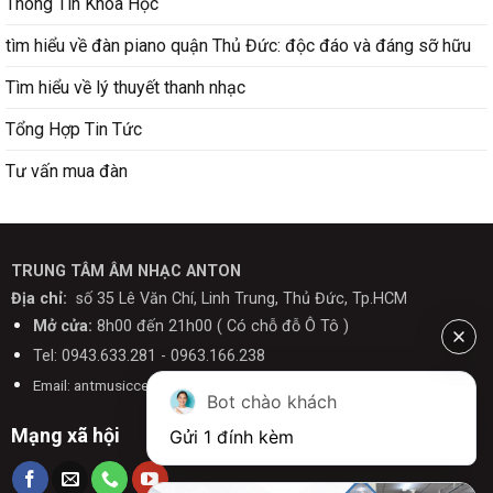
Thông Tin Khóa Học
tìm hiểu về đàn piano quận Thủ Đức: độc đáo và đáng sỡ hữu
Tìm hiểu về lý thuyết thanh nhạc
Tổng Hợp Tin Tức
Tư vấn mua đàn
TRUNG TÂM ÂM NHẠC ANTON
Địa chỉ:
số 35 Lê Văn Chí, Linh Trung, Thủ Đức, Tp.HCM
Mở cửa:
8h00 đến 21h00 ( Có chỗ đỗ Ô Tô )
Tel: 0943.633.281 - 0963.166.238
Email: antmusiccenter@gmail.com
Bot chào khách
Mạng xã hội
Gửi 1 đính kèm