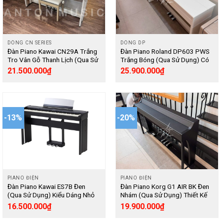
DÒNG CN SERIES
DÒNG DP
Đàn Piano Kawai CN29A Trắng
Đàn Piano Roland DP603 PWS
Tro Vân Gỗ Thanh Lịch (Qua Sử
Trắng Bóng (Qua Sử Dụng) Có
Dụng) Phím RHIII Nặng Đầm,
Bluetooth, Thiết Kế Slimline Nhỏ
21.500.000
₫
25.900.000
₫
Mẫu Âm Grand Piano – Digital
Gọn – Digital
-13%
-20%
PIANO ĐIỆN
PIANO ĐIỆN
Đàn Piano Kawai ES7B Đen
Đàn Piano Korg G1 AIR BK Đen
(Qua Sử Dụng) Kiểu Dáng Nhỏ
Nhám (Qua Sử Dụng) Thiết Kế
Gọn Biểu Diễn Sân Khấu –
Nhỏ Gọn, Có Bluetooth Phát
16.500.000
₫
19.900.000
₫
Digital
Nhạc, Công Suất Loa 80W –
Digital