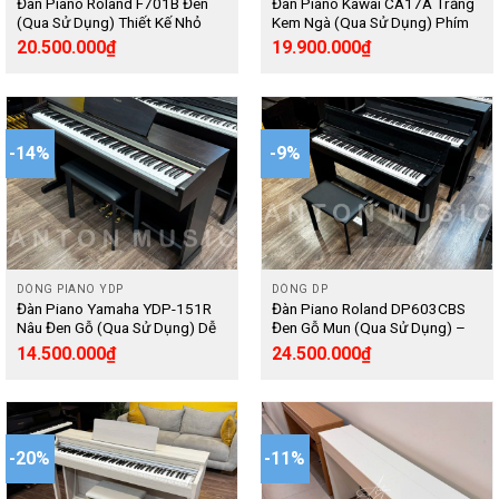
Đàn Piano Roland F701B Đen
Đàn Piano Kawai CA17A Trắng
(Qua Sử Dụng) Thiết Kế Nhỏ
Kem Ngà (Qua Sử Dụng) Phím
Gọn, Có Bluetooth Không Dây –
Gỗ Cao Cấp – Digital
20.500.000
₫
19.900.000
₫
Digital
-14%
-9%
DÒNG PIANO YDP
DÒNG DP
Đàn Piano Yamaha YDP-151R
Đàn Piano Roland DP603CBS
Nâu Đen Gỗ (Qua Sử Dụng) Dễ
Đen Gỗ Mun (Qua Sử Dụng) –
Sử Dụng Cho Người Mới Học –
Digital
14.500.000
₫
24.500.000
₫
Digital
-20%
-11%