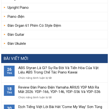
Upright Piano
Piano điện
Đàn Organ 61 Phím Có Style Đệm
Đàn Guitar
Đàn Ukulele
BÀI VIẾT MỚI
ABS Styran Là Gì? Sự Ra Đời Và Tiến Hóa Của Vật
26
Liệu ABS Trong Chế Tác Piano Kawai
Th6
Chức năng bình luận bị tắt
ở
ABS
Styran
Review Đàn Piano Điện Yamaha ARIUS YDP Mới Ra
18
Là
Mắt 2026: YDP-166, YDP-146, YDP-S56 Và YDP-S36
Th6
Gì?
Chức năng bình luận bị tắt
ở
Sự
Review
Ra
Đàn
Dịch Tiếng Việt Lời Bài Hát ‘Come My Way’ Sơn Tùng
Đời
30