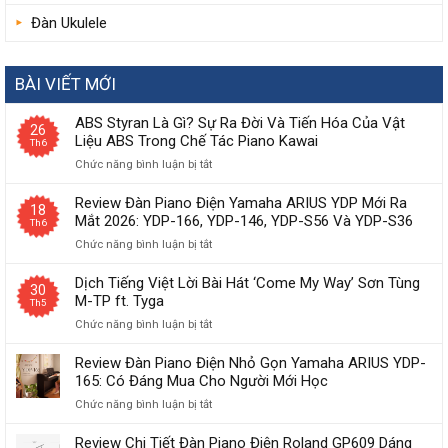
Đàn Ukulele
BÀI VIẾT MỚI
ABS Styran Là Gì? Sự Ra Đời Và Tiến Hóa Của Vật
26
Liệu ABS Trong Chế Tác Piano Kawai
Th6
Chức năng bình luận bị tắt
ở
ABS
Styran
Review Đàn Piano Điện Yamaha ARIUS YDP Mới Ra
18
Là
Mắt 2026: YDP-166, YDP-146, YDP-S56 Và YDP-S36
Th6
Gì?
Chức năng bình luận bị tắt
ở
Sự
Review
Ra
Đàn
Dịch Tiếng Việt Lời Bài Hát ‘Come My Way’ Sơn Tùng
Đời
30
Piano
M-TP ft. Tyga
Và
Th5
Điện
Tiến
Chức năng bình luận bị tắt
ở
Yamaha
Hóa
Dịch
ARIUS
Của
Tiếng
Review Đàn Piano Điện Nhỏ Gọn Yamaha ARIUS YDP-
YDP
Vật
Việt
165: Có Đáng Mua Cho Người Mới Học
Mới
Liệu
Lời
Ra
ABS
Chức năng bình luận bị tắt
ở
Bài
Mắt
Trong
Review
Hát
2026:
Chế
Đàn
Review Chi Tiết Đàn Piano Điện Roland GP609 Dáng
‘Come