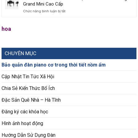
YDP-
Tác
Piano
Grand Mini Cao Cấp
My
166,
Piano
Điện
Way’
YDP-
Chức năng bình luận bị tắt
ở
Kawai
Nhỏ
Sơn
146,
Review
Gọn
Tùng
YDP-
Chi
Yamaha
M-
S56
Tiết
hoa
ARIUS
TP
Và
Đàn
YDP-
ft.
YDP-
Piano
165:
Tyga
S36
Điện
Có
Roland
Đáng
CHUYÊN MỤC
GP609
Mua
Dáng
Cho
Grand
Bảo quản đàn piano cơ trong thời tiết nồm ẩm
Người
Mini
Mới
Cao
Học
Cập Nhật Tin Tức Xã Hội
Cấp
Chia Sẻ Kiến Thức Bổ Ích
Đặc Sản Quê Nhà – Hà Tĩnh
Đăng ký các khóa học
Hình ảnh hoạt động
Hướng Dẫn Sử Dụng Đàn