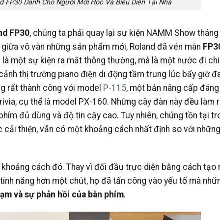
d FP30 Dành Cho Người Mới Học Và Biểu Diễn Tại Nhà
nd FP30
, chúng ta phải quay lại sự kiện NAMM Show thán
này, giữa vô vàn những sản phẩm mới, Roland đã vén màn
FP3
 là một sự kiện ra mắt thông thường, mà là một nước đi ch
cảnh thị trường piano điện di động tầm trung lúc bấy giờ đ
g rất thành công với model
P-115
, một bản nâng cấp đáng
rivia, cụ thể là model PX-160. Những cây đàn này đều làm r
hím đủ dùng và độ tin cậy cao. Tuy nhiên, chúng tồn tại t
 cải thiện, vẫn có một khoảng cách nhất định so với nhữn
h khoảng cách đó. Thay vì đối đầu trực diện bằng cách tạo 
tính năng hơn một chút, họ đã tấn công vào yếu tố mà nhữ
ạm và sự phản hồi của bàn phím
.