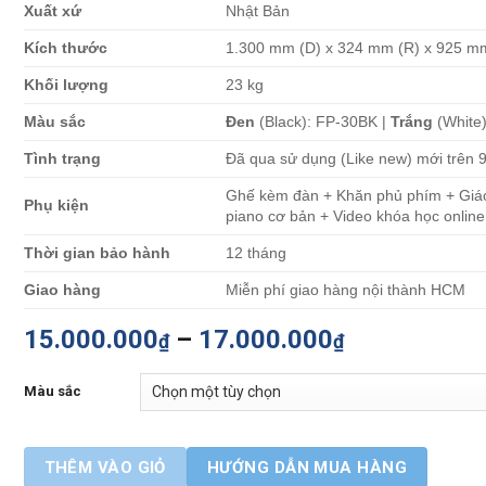
Xu
ấ
t xứ
Nhật Bản
Kích thước
1.300 mm (D) x 324 mm (R) x 925 m
Kh
ố
i lượng
23 kg
Màu sắc
Đen
(Black): FP-30BK |
Trắng
(White
Tình trạng
Đã qua sử dụng (Like new) mới trên
Ghế kèm đàn + Khăn phủ phím + Giáo 
Phụ kiện
piano cơ bản + Video khóa học online
Thời gian bảo hành
12 tháng
Giao hàng
Miễn phí giao hàng nội thành HCM
15.000.000
–
17.000.000
₫
₫
Màu sắc
THÊM VÀO GIỎ
HƯỚNG DẪN MUA HÀNG