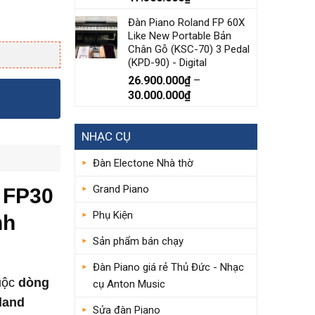
Đàn Piano Roland FP 60X
Like New Portable Bản
Chân Gỗ (KSC-70) 3 Pedal
(KPD-90) - Digital
26.900.000
₫
–
30.000.000
₫
NHẠC CỤ
Đàn Electone Nhà thờ
Grand Piano
 FP30
Phụ Kiện
nh
Sản phẩm bán chạy
Đàn Piano giá rẻ Thủ Đức - Nhạc
huộc
dòng
cụ Anton Music
land
Sửa đàn Piano