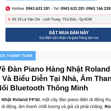
Hotline:
0943.633.281
- Tel:
0943.633.281-0963.166.238
Số 35 Lê Văn Chí - Linh Trung -Thủ Đức -Tp.HCM
ĐẶT MUA ĐÀN NÀY
Gọi điện xác nhận và giao hàng tận nơi
ÁCH THANH TOÁN
 Về Đàn Piano Hàng Nhật Roland
Và Biểu Diễn Tại Nhà, Âm Tha
Nối Bluetooth Thông Minh
 Nhật Roland FP30
, một cây đàn piano điện di động t
 di động, âm thanh chất lượng và giá cả phải chăng.
Ro