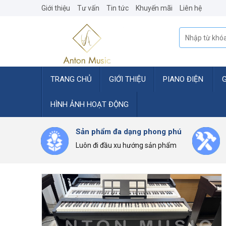
Skip
Giới thiệu
Tư vấn
Tin tức
Khuyến mãi
Liên hệ
to
content
Tìm
kiếm:
TRANG CHỦ
GIỚI THIỆU
PIANO ĐIỆN
HÌNH ẢNH HOẠT ĐỘNG
Sản phẩm đa dạng phong phú
Luôn đi đầu xu hướng sản phẩm