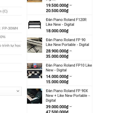
19.500.000
₫
–
20.500.000
₫
m (C)
Đàn Piano Roland F120R
Like New - Digital
): FP-30WH
18.000.000
₫
 90%
Đàn Piano Roland FP 90
Like New Portable - Digital
trình tự học
28.900.000
₫
–
35.000.000
₫
Đàn Piano Roland FP10 Like
New - Digital
14.000.000
₫
–
15.000.000
₫
Đàn Piano Roland FP 90X
New + Like New Portable -
Digital
39.000.000
₫
–
47.500.000
₫