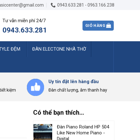
siccenter@gmail.com
0943.633.281 - 0963.166.238
Tư vẫn miễn phí 24/7
GIỎ HÀNG
0943.633.281
TYLE ĐỆM
ĐÀN ELECTONE NHÀ THỜ
Uy tín đặt lên hàng đầu
iết kiệm
Đàn chất lượng, âm thanh hay
Có thể bạn thích…
Đàn Piano Roland HP 504
Like New Home Piano -
Digital