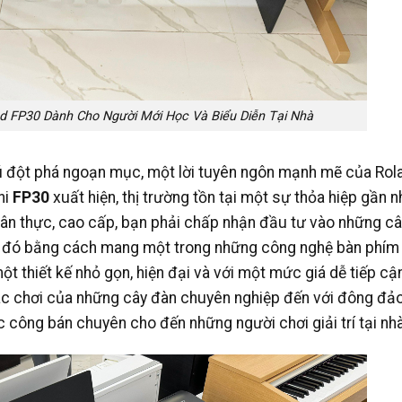
d FP30 Dành Cho Người Mới Học Và Biểu Diễn Tại Nhà
ú đột phá ngoạn mục, một lời tuyên ngôn mạnh mẽ của Rola
hi
FP30
xuất hiện, thị trường tồn tại một sự thỏa hiệp gần
n thực, cao cấp, bạn phải chấp nhận đầu tư vào những câ
 đó bằng cách mang một trong những công nghệ bàn phím 
t thiết kế nhỏ gọn, hiện đại và với một mức giá dễ tiếp cậ
ác chơi của những cây đàn chuyên nghiệp đến với đông đả
 công bán chuyên cho đến những người chơi giải trí tại nhà