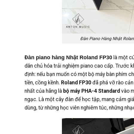
Đàn Piano Hàng Nhật Rolan
Đ
àn piano hàng Nhật Roland FP30
là một c
dân chủ hóa trải nghiệm piano cao cấp. Trước k
định: nếu bạn muốn có một bộ máy bàn phím châ
tiền, cồng kềnh.
Roland FP30
đã phá vỡ rào cản
nhất của hãng là
bộ máy PHA-4 Standard
vào mộ
ngạc. Là một cây đàn để học tập, mang cảm gi
dùng, từ những học viên nghiêm túc, những nhạc