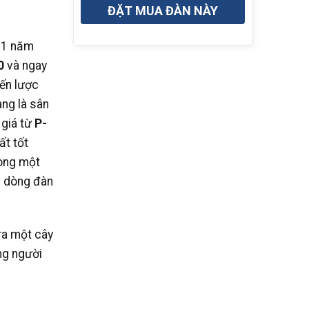
ĐẶT MUA ĐÀN NÀY
g 1 năm
0
và ngay
iến lược
ang là sân
 giá từ
P-
ất tốt
rong một
g dòng đàn
ra một cây
ng người