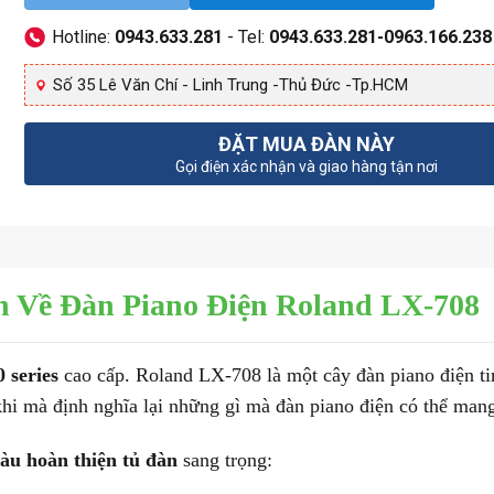
Hotline:
0943.633.281
- Tel:
0943.633.281-0963.166.238
Số 35 Lê Văn Chí - Linh Trung -Thủ Đức -Tp.HCM
ĐẶT MUA ĐÀN NÀY
Gọi điện xác nhận và giao hàng tận nơi
n Về Đàn Piano Điện Roland LX-708
 series
cao cấp. Roland LX-708 là một cây đàn piano điện ti
khi mà định nghĩa lại những gì mà đàn piano điện có thể mang
àu hoàn thiện tủ đàn
sang trọng: