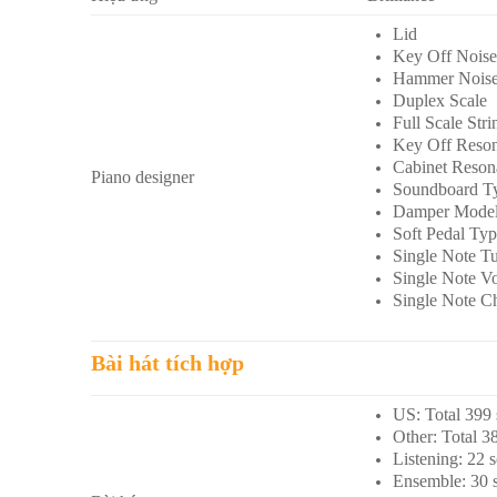
Lid
Key Off Nois
Hammer Nois
Duplex Scale
Full Scale Str
Key Off Reso
Cabinet Reson
Piano designer
Soundboard T
Damper Model
Soft Pedal Ty
Single Note T
Single Note V
Single Note Ch
Bài hát tích hợp
US: Total 399
Other: Total 3
Listening: 22 
Ensemble: 30 