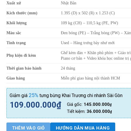
Xu
ấ
t xứ
Nhật Bản
Kích thước (mm)
1.395 (D) x 502 (R) x 1.253 (C)
Kh
ố
i lượng
109 kg (CH) – 110,5 kg (PE, PW)
Màu sắc
Đen bóng (PE) – Trắng bóng (PW) – Xá
Tình trạng
Used – Hàng trưng bày như mới
Ghế kèm đàn + Khăn phủ phím + Giáo trì
Phụ kiện đi kèm
Piano cơ bản + Video khóa học online trị g
Thời gian bảo hành
24 tháng
Giao hàng
Miễn phí giao hàng nội thành HCM
25%
Giảm giá
tưng bừng Khai Trương chi nhánh Sài Gòn
109.000.000
₫
Giá gốc:
145.000.000
₫
Tiết kiệm:
36.000.000
₫
THÊM VÀO GIỎ
HƯỚNG DẪN MUA HÀNG