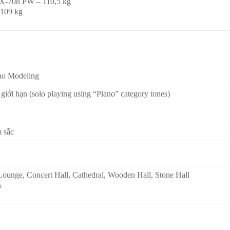
X-708 PW – 110,5 kg
109 kg
ano Modeling
iới hạn (solo playing using “Piano” category tones)
 sắc
Lounge, Concert Hall, Cathedral, Wooden Hall, Stone Hall
s