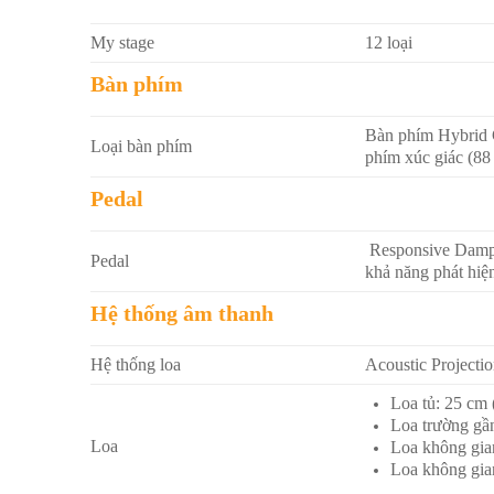
My stage
12 loại
Bàn phím
Bàn phím Hybrid G
Loại bàn phím
phím xúc giác (88
Pedal
Responsive Dampe
Pedal
khả năng phát hiệ
Hệ thống âm thanh
Hệ thống loa
Acoustic Projecti
Loa tủ: 25 cm 
Loa trường gần
Loa
Loa không gian
Loa không gian