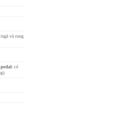
n/ngà và rung
 pedal
: có
ng)