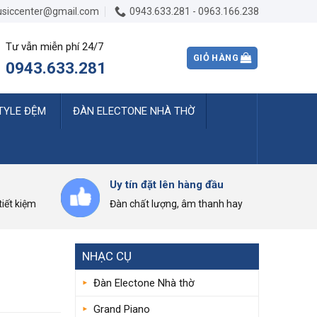
siccenter@gmail.com
0943.633.281 - 0963.166.238
Tư vẫn miễn phí 24/7
GIỎ HÀNG
0943.633.281
TYLE ĐỆM
ĐÀN ELECTONE NHÀ THỜ
Uy tín đặt lên hàng đầu
iết kiệm
Đàn chất lượng, âm thanh hay
NHẠC CỤ
Đàn Electone Nhà thờ
Grand Piano