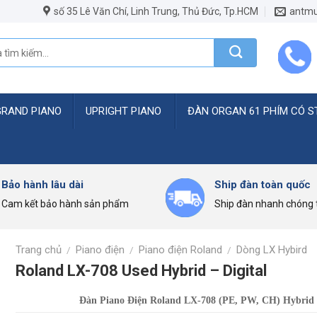
số 35 Lê Văn Chí, Linh Trung, Thủ Đức, Tp.HCM
antmu
GRAND PIANO
UPRIGHT PIANO
ĐÀN ORGAN 61 PHÍM CÓ S
Bảo hành lâu dài
Ship đàn toàn quốc
Cam kết bảo hành sản phẩm
Ship đàn nhanh chóng t
Trang chủ
Piano điện
Piano điện Roland
Dòng LX Hybird
/
/
/
Roland LX-708 Used Hybrid – Digital
Đàn Piano Điện Roland LX-708 (PE, PW, CH) Hybrid