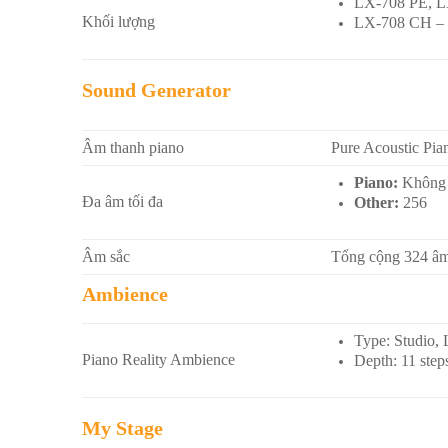
LX-708 PE, L
Khối lượng
LX-708 CH – 
Sound Generator
Âm thanh piano
Pure Acoustic Pi
Piano:
Không g
Đa âm tối đa
Other:
256
Âm sắc
Tổng cộng 324 âm
Ambience
Type: Studio, 
Piano Reality Ambience
Depth: 11 step
My Stage