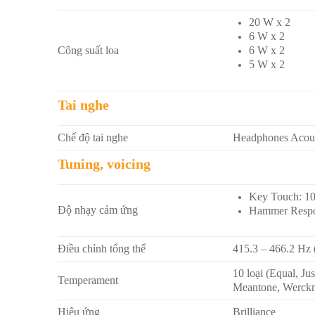
20 W x 2
6 W x 2
Công suất loa
6 W x 2
5 W x 2
Tai nghe
Chế độ tai nghe
Headphones Acoust
Tuning, voicing
Key Touch: 100
Độ nhạy cảm ứng
Hammer Respon
Điều chỉnh tổng thể
415.3 – 466.2 Hz 
10 loại (Equal, Ju
Temperament
Meantone, Werckme
Hiệu ứng
Brilliance