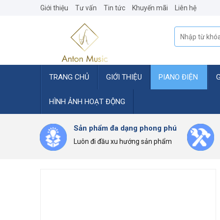
Skip
Giới thiệu
Tư vấn
Tin tức
Khuyến mãi
Liên hệ
to
content
Tìm
kiếm:
TRANG CHỦ
GIỚI THIỆU
PIANO ĐIỆN
HÌNH ẢNH HOẠT ĐỘNG
Sản phẩm đa dạng phong phú
Luôn đi đầu xu hướng sản phẩm