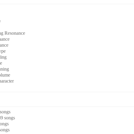
e
e
ing Resonance
nance
ance
ype
ing
pe
uning
olume
aracter
 songs
89 songs
songs
songs