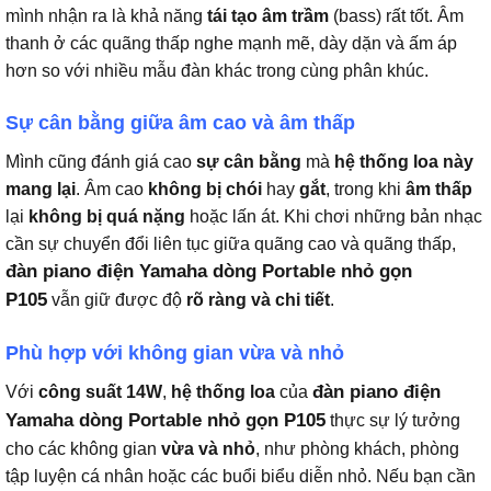
mình nhận ra là khả năng
tái tạo âm trầm
(bass) rất tốt. Âm
thanh ở các quãng thấp nghe mạnh mẽ, dày dặn và ấm áp
hơn so với nhiều mẫu đàn khác trong cùng phân khúc.
Sự cân bằng giữa âm cao và âm thấp
Mình cũng đánh giá cao
sự cân bằng
mà
hệ thống loa này
mang lại
. Âm cao
không bị chói
hay
gắt
, trong khi
âm thấp
lại
không bị quá nặng
hoặc lấn át. Khi chơi những bản nhạc
cần sự chuyển đổi liên tục giữa quãng cao và quãng thấp,
đàn piano điện Yamaha dòng Portable nhỏ gọn
P105
vẫn giữ được độ
rõ ràng và chi tiết
.
Phù hợp với không gian vừa và nhỏ
đàn piano điện
Với
công suất 14W
,
hệ thống loa
của
Yamaha dòng Portable nhỏ gọn P105
thực sự lý tưởng
cho các không gian
vừa và nhỏ
, như phòng khách, phòng
tập luyện cá nhân hoặc các buổi biểu diễn nhỏ. Nếu bạn cần