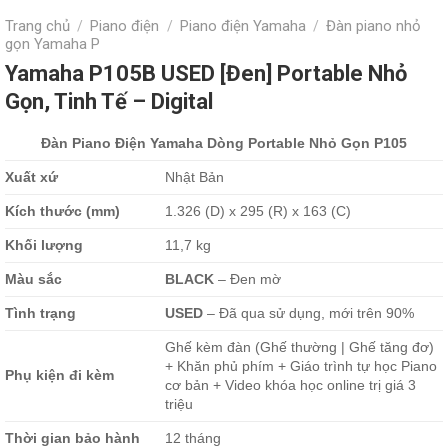
Trang chủ
Piano điện
Piano điện Yamaha
Đàn piano nhỏ
/
/
/
gọn Yamaha P
Yamaha P105B USED [Đen] Portable Nhỏ
Gọn, Tinh Tế – Digital
Đàn Piano Điện Yamaha Dòng Portable Nhỏ Gọn P105
Xu
ấ
t xứ
Nhật Bản
Kích thước (mm)
1.326 (D) x 295 (R) x 163 (C)
Kh
ố
i lượng
11,7 kg
Màu sắc
BLACK
– Đen mờ
Tình trạng
USED
– Đã qua sử dụng, mới trên 90%
Ghế kèm đàn (Ghế thường | Ghế tăng đơ)
+ Khăn phủ phím + Giáo trình tự học Piano
Phụ kiện đi kèm
cơ bản + Video khóa học online trị giá 3
triệu
Thời gian bảo hành
12 tháng