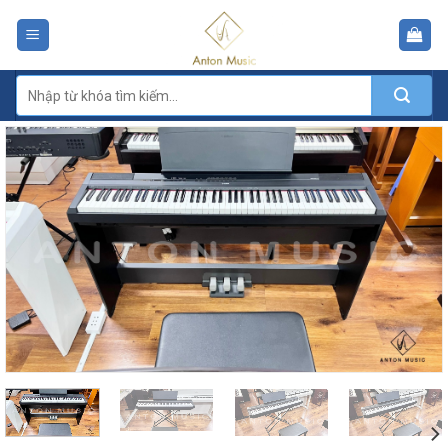
Skip
to
content
Tìm
kiếm: