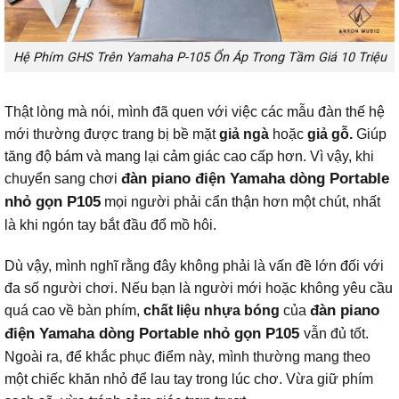
Hệ Phím GHS Trên Yamaha P-105 Ổn Áp Trong Tầm Giá 10 Triệu
Thật lòng mà nói, mình đã quen với việc các mẫu đàn thế hệ
mới thường được trang bị bề mặt
giả ngà
hoặc
giả gỗ.
Giúp
tăng độ bám và mang lại cảm giác cao cấp hơn. Vì vậy, khi
đàn piano điện Yamaha dòng Portable
chuyển sang chơi
nhỏ gọn P105
mọi người phải cẩn thận hơn một chút, nhất
là khi ngón tay bắt đầu đổ mồ hôi.
Dù vậy, mình nghĩ rằng đây không phải là vấn đề lớn đối với
đa số người chơi. Nếu bạn là người mới hoặc không yêu cầu
đàn piano
quá cao về bàn phím,
chất liệu nhựa bóng
của
điện Yamaha dòng Portable nhỏ gọn P105
vẫn đủ tốt.
Ngoài ra, để khắc phục điểm này, mình thường mang theo
một chiếc khăn nhỏ để lau tay trong lúc chơ. Vừa giữ phím