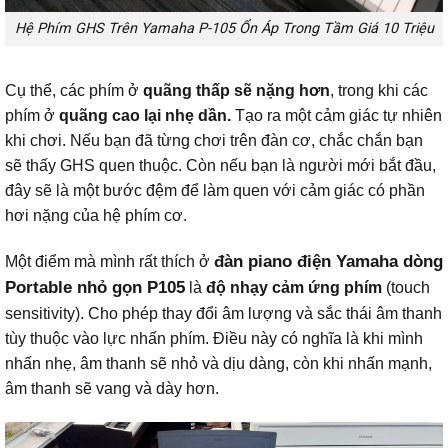
Hệ Phím GHS Trên Yamaha P-105 Ổn Áp Trong Tầm Giá 10 Triệu
Cụ thể, các phím ở
quãng thấp sẽ nặng hơn
, trong khi các
phím ở
quãng cao lại nhẹ dần.
Tạo ra một cảm giác tự nhiên
khi chơi. Nếu bạn đã từng chơi trên đàn cơ, chắc chắn bạn
sẽ thấy GHS quen thuộc. Còn nếu bạn là người mới bắt đầu,
đây sẽ là một bước đệm để làm quen với cảm giác có phần
hơi nặng của hệ phím cơ.
đàn piano điện Yamaha dòng
Một điểm mà mình rất thích ở
Portable nhỏ gọn P105
là
độ
nhạy cảm ứng phím
(touch
sensitivity). Cho phép thay đổi âm lượng và sắc thái âm thanh
tùy thuộc vào lực nhấn phím. Điều này có nghĩa là khi mình
nhấn nhẹ, âm thanh sẽ nhỏ và dịu dàng, còn khi nhấn mạnh,
âm thanh sẽ vang và dày hơn.