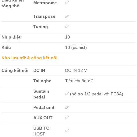
Metronome
✅
tổng thể
Transpose
✅
Tuning
✅
Nhịp điệu
10
Kiểu
10 (pianist)
Kho lưu trữ & cổng kết nối
Cổng kết nối
DC IN
DC IN 12 V
Tai nghe
Tiêu chuẩn x 2
Sustain
✅ (hỗ trợ 1/2 pedal với FC3A)
pedal
Pedal unit
✅
AUX OUT
✅
USB TO
✅
HOST