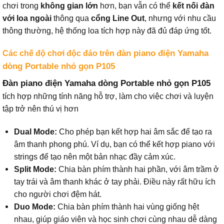
chơi trong
không gian lớn
hơn, bạn vẫn có thể
kết nối đàn
với loa ngoài
thông qua
cổng Line Out
, nhưng với nhu cầu
thông thường, hệ thống loa tích hợp này đã đủ đáp ứng tốt.
đàn piano điện Yamaha
Các chế độ chơi độc đáo trên
dòng Portable nhỏ gọn P105
Đàn piano điện Yamaha dòng Portable nhỏ gọn P105
tích hợp những tính năng hỗ trợ, làm cho việc chơi và luyện
tập trở nên thú vị hơn
Dual Mode:
Cho phép bạn kết hợp hai âm sắc để tạo ra
âm thanh phong phú. Ví dụ, bạn có thể kết hợp piano với
strings để tạo nên một bản nhạc đầy cảm xúc.
Split Mode:
Chia bàn phím thành hai phần, với âm trầm ở
tay trái và âm thanh khác ở tay phải. Điều này rất hữu ích
cho người chơi đệm hát.
Duo Mode:
Chia bàn phím thành hai vùng giống hệt
nhau, giúp giáo viên và học sinh chơi cùng nhau dễ dàng