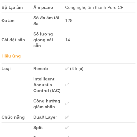
Bộ tạo âm
Âm piano
Công nghệ âm thanh Pure CF
Số đa âm tối
Đa âm
128
đa
Số lượng
Cài đặt sẵn
giọng cài
14
sẵn
Hiệu ứng
Loại
Reverb
✅ (4 loại)
Intelligent
Acoustic
✅
Control (IAC)
Cộng hưởng
✅
giảm chấn
Chức năng
Dual/ Layer
✅
Split
✅