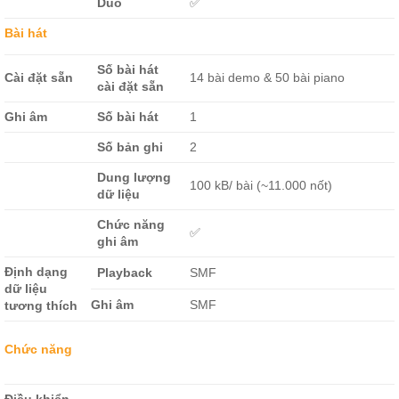
Duo
✅
Bài hát
Số bài hát
Cài đặt sẵn
14 bài demo & 50 bài piano
cài đặt sẵn
Ghi âm
Số bài hát
1
Số bản ghi
2
Dung lượng
100 kB/ bài (~11.000 nốt)
dữ liệu
Chức năng
✅
ghi âm
Định dạng
Playback
SMF
dữ liệu
Ghi âm
SMF
tương thích
Chức năng
Điều khiển