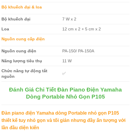
Bộ khuếch đại & loa
Bộ khuếch đại
7 W x 2
Loa
12 cm x 2 + 5 cm x 2
Nguồn cung cấp điện
Nguồn cung điện
PA-150/ PA-150A
Năng lượng tiêu thụ
11 W
Chức năng tự động tắt
✅
nguồn
Đánh Giá Chi Tiết Đ
àn Piano Điện Yamaha
Dòng Portable Nhỏ Gọn P105
Đàn piano điện Yamaha dòng Portable nhỏ gọn P105
thiết kế tuy nhỏ gọn và tối giản nhưng đầy ấn tượng với
lần đầu diện kiến