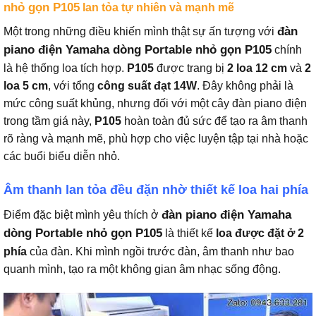
nhỏ gọn P105
lan tỏa tự nhiên và mạnh mẽ
đàn
Một trong những điều khiến mình thật sự ấn tượng với
piano điện Yamaha dòng Portable nhỏ gọn P105
chính
là hệ thống loa tích hợp.
P105
được trang bị
2 loa 12 cm
và
2
loa 5 cm
, với tổng
công suất đạt 14W
. Đây không phải là
mức công suất khủng, nhưng đối với một cây đàn piano điện
trong tầm giá này,
P105
hoàn toàn đủ sức để tạo ra âm thanh
rõ ràng và mạnh mẽ, phù hợp cho việc luyện tập tại nhà hoặc
các buổi biểu diễn nhỏ.
Âm thanh lan tỏa đều đặn nhờ thiết kế loa hai phía
đàn piano điện Yamaha
Điểm đặc biệt mình yêu thích ở
dòng Portable nhỏ gọn P105
là thiết kế
loa được đặt ở 2
phía
của đàn. Khi mình ngồi trước đàn, âm thanh như bao
quanh mình, tạo ra một không gian âm nhạc sống động.