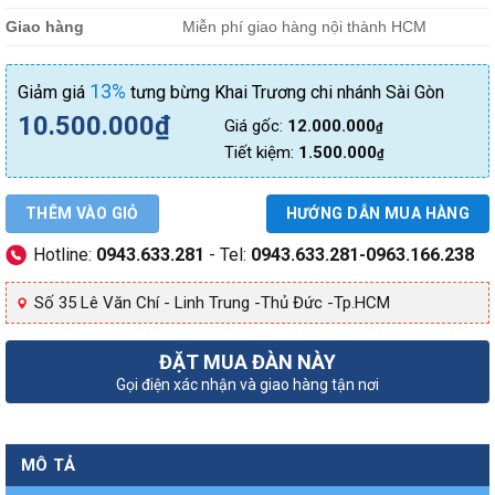
Giao hàng
Miễn phí giao hàng nội thành HCM
13%
Giảm giá
tưng bừng Khai Trương chi nhánh Sài Gòn
10.500.000
₫
Giá gốc:
12.000.000
₫
Tiết kiệm:
1.500.000
₫
THÊM VÀO GIỎ
HƯỚNG DẪN MUA HÀNG
Hotline:
0943.633.281
- Tel:
0943.633.281-0963.166.238
Số 35 Lê Văn Chí - Linh Trung -Thủ Đức -Tp.HCM
ĐẶT MUA ĐÀN NÀY
Gọi điện xác nhận và giao hàng tận nơi
MÔ TẢ