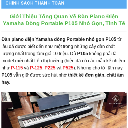
CHÍNH SÁCH THANH TOÁN
Giới Thiệu Tổng Quan Về Đàn Piano Điện
Yamaha Dòng Portable P105 Nhỏ Gọn, Tinh Tế
Đàn piano điện Yamaha dòng Portable nhỏ gọn P105
từ
lâu đã được biết đến như một trong những cây đàn chất
lượng nhất trong tầm giá 10 triệu. Dù
P105
không phải là
model mới nhất trên thị trường (hiện đã có các mẫu kế nhiệm
như
P-115
và
P-125
,
P225
và
P525
). Nhưng cho tới tận nay
P105
vẫn giữ được sức hút nhờ
thiết kế đơn giản, chất âm
hay.