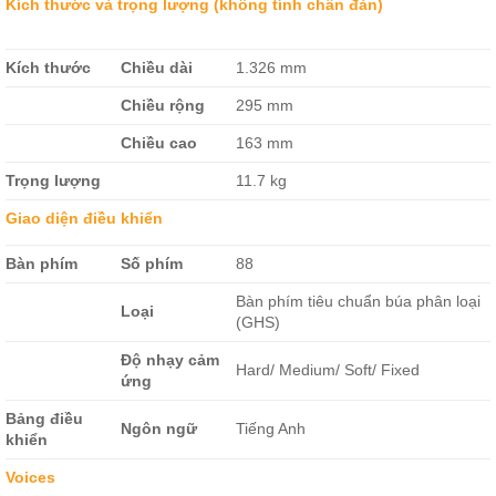
Kích thước và trọng lượng (không tính chân đàn)
Kích thước
Chiều dài
1.326 mm
Chiều rộng
295 mm
Chiều cao
163 mm
Trọng lượng
11.7 kg
Giao diện điều khiển
Bàn phím
Số phím
88
Bàn phím tiêu chuẩn búa phân loại
Loại
(GHS)
Độ nhạy cảm
Hard/ Medium/ Soft/ Fixed
ứng
Bảng điều
Ngôn ngữ
Tiếng Anh
khiển
Voices