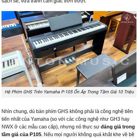
sạch sẽ, vừa tránh cảm giác trơn trượt.
Hệ Phím GHS Trên Yamaha P-105 Ổn Áp Trong Tầm Giá 10 Triệu
Nhìn chung, dù bàn phím GHS không phải là công nghệ tiên
tiến nhất của Yamaha (so với các công nghệ như GH3 hay
NWX ở các mẫu cao cấp), nhưng nó thực sự
đáng giá trong
tầm giá của P105
. Nếu mọi người không quá khắt khe về bề