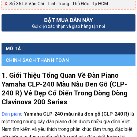
Số 35 Lê Văn Chí - Linh Trung -Thủ Đức -Tp.HCM
ĐẶT MUA ĐÀN NÀY
Gọi điện xác nhận và giao hàng tận nơi
MÔ TẢ
CHÍNH SÁCH THANH TOÁN
1. Gi
ới Thiệu Tổng Quan Về
Đ
àn Piano
Yamaha CLP-240 Màu Nâu
Đen G
ỗ (CLP-
240 R) Vẻ
Đ
ẹp Cổ
Đi
ển Trong D
òng Dòng
Clavinova 200 Series
Đàn piano
Yamaha CLP-240 màu nâu đen gỗ (CLP-240 R)
là
một trong những cây đàn piano điện được nhiều gia đình Việt
Nam tìm kiếm và yêu thích trong phân khúc tầm trung, đặc biệt
với những ai đang muốn sở hữu một cây đàn chất lượng từ