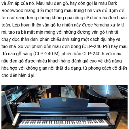
và ấm áp của nó. Màu nâu đen gỗ, hay còn gọi là màu Dark
Rosewood mang đến một tông màu trung tính vừa đủ đậm để
tạo sự sang trọng nhưng không quá nặng nề như màu đen hoàn
toàn. Lớp hoàn thiện vân gỗ tự nhiên này được Yamaha xử lý tỉ
mỉ, tạo ra bề mặt mịn màng với những đường vân gỗ tinh tế
chạy dọc thân đàn, phản chiếu ánh sáng một cách dịu nhẹ và
tao nhã. So với phiên bản màu đen bóng (CLP-240 PE) hay màu
đỏ nâu gỗ sáng (CLP-240 M), phiên bản CLP-240 R với màu
nâu đen gỗ được nhiều khách hàng đánh giá cao về khả năng
hòa hợp với không gian nội thất đa dạng, từ phong cách cổ điển
cho đến hiện đại.