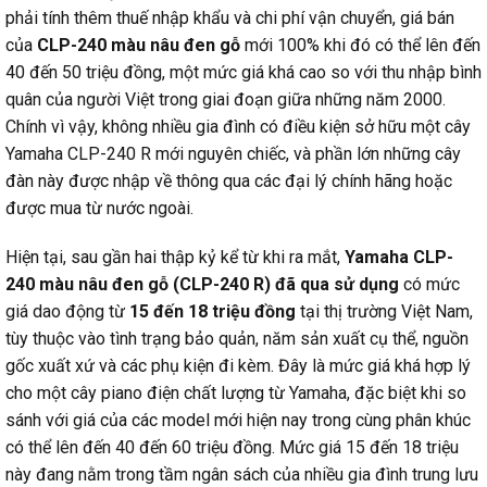
phải tính thêm thuế nhập khẩu và chi phí vận chuyển, giá bán
của
CLP-240 màu nâu đen gỗ
mới 100% khi đó có thể lên đến
40 đến 50 triệu đồng, một mức giá khá cao so với thu nhập bình
quân của người Việt trong giai đoạn giữa những năm 2000.
Chính vì vậy, không nhiều gia đình có điều kiện sở hữu một cây
Yamaha CLP-240 R mới nguyên chiếc, và phần lớn những cây
đàn này được nhập về thông qua các đại lý chính hãng hoặc
được mua từ nước ngoài.
Hiện tại, sau gần hai thập kỷ kể từ khi ra mắt,
Yamaha CLP-
240 màu nâu đen gỗ (CLP-240 R)
đã qua sử dụng
có mức
giá dao động từ
15 đến 18 triệu đồng
tại thị trường Việt Nam,
tùy thuộc vào tình trạng bảo quản, năm sản xuất cụ thể, nguồn
gốc xuất xứ và các phụ kiện đi kèm. Đây là mức giá khá hợp lý
cho một cây piano điện chất lượng từ Yamaha, đặc biệt khi so
sánh với giá của các model mới hiện nay trong cùng phân khúc
có thể lên đến 40 đến 60 triệu đồng. Mức giá 15 đến 18 triệu
này đang nằm trong tầm ngân sách của nhiều gia đình trung lưu