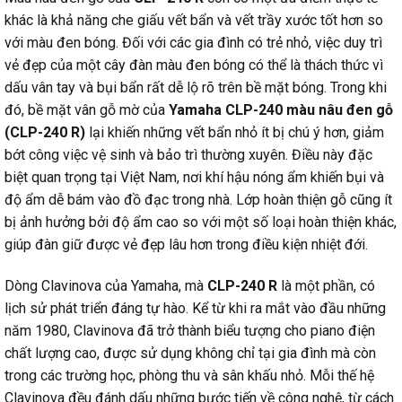
khác là khả năng che giấu vết bẩn và vết trầy xước tốt hơn so
với màu đen bóng. Đối với các gia đình có trẻ nhỏ, việc duy trì
vẻ đẹp của một cây đàn màu đen bóng có thể là thách thức vì
dấu vân tay và bụi bẩn rất dễ lộ rõ trên bề mặt bóng. Trong khi
đó, bề mặt vân gỗ mờ của
Yamaha CLP-240 màu nâu đen gỗ
(CLP-240 R)
lại khiến những vết bẩn nhỏ ít bị chú ý hơn, giảm
bớt công việc vệ sinh và bảo trì thường xuyên. Điều này đặc
biệt quan trọng tại Việt Nam, nơi khí hậu nóng ẩm khiến bụi và
độ ẩm dễ bám vào đồ đạc trong nhà. Lớp hoàn thiện gỗ cũng ít
bị ảnh hưởng bởi độ ẩm cao so với một số loại hoàn thiện khác,
giúp đàn giữ được vẻ đẹp lâu hơn trong điều kiện nhiệt đới.
Dòng Clavinova của Yamaha, mà
CLP-240 R
là một phần, có
lịch sử phát triển đáng tự hào. Kể từ khi ra mắt vào đầu những
năm 1980, Clavinova đã trở thành biểu tượng cho piano điện
chất lượng cao, được sử dụng không chỉ tại gia đình mà còn
trong các trường học, phòng thu và sân khấu nhỏ. Mỗi thế hệ
Clavinova đều đánh dấu những bước tiến về công nghệ, từ cách