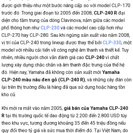
được giới thiệu như một bước nâng cấp so với model CLP-170
trước đó. Trong giai đoạn từ 2005 đến 2008,
CLP-240 R
đại
diện cho tầm trung của dòng Clavinova, nằm giữa các model
phổ thông hơn như
CLP-230
và các model cao cấp hơn như
CLP-270 hay CLP-280. Sau khi ngừng sản xuất vào năm 2008,
vị trí của CLP-240 trong lineup được thay thế bởi
CLP-330
, một
model với nhiều cải tiến về công nghệ âm thanh và thiết kế. Tuy
nhiên, nhiều người chơi vẫn đánh giá cao
CLP-240
vì chất
lượng xây dựng chắc chắn và âm thanh đặc trưng của thế hệ
đó. Hiện nay, Yamaha đã không còn sản xuất mới
Yamaha
CLP-240 màu nâu đen gỗ (CLP-240 R)
, và những cây đàn còn
lại trên thị trường đều là hàng đã qua sử dụng hoặc hàng tồn
kho cũ.
Khi mới ra mắt vào năm 2005,
giá bán của Yamaha CLP-240
R
tại thị trường quốc tế dao động từ 2.200 đến 2.800 USD tùy
theo khu vực, tương đương khoảng 35 đến 45 triệu đồng nếu
quy đổi theo tỷ giá và sức mua thời điểm đó. Tại Việt Nam, do