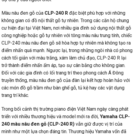
Màu nâu đen gỗ của
CLP-240 R
đặc biệt phù hợp với những
không gian có đồ nội thất gỗ tự nhiên. Trong các căn hộ chung
cư hiện đại tại Việt Nam, nơi nhiều gia đình sử dụng nội thất gỗ
công nghiệp hoặc gỗ tự nhiên với tông màu nâu trung tính, chiếc
CLP-240 màu nâu đen gỗ sẽ hòa hợp tự nhiên mà không tạo ra
điểm nhấn quá mạnh. Ngược lại, trong những ngôi nhà có phong
cách tối giản với màu trắng, xám làm chủ đạo, CLP-240 R lại
trở thành điểm nhấn ấm áp, tạo sự cân bằng cho không gian.
Đối với các gia đình có lối trang trí theo phong cách Á Đông
truyền thống, màu nâu đen gỗ của đàn lại kết hợp hoàn hảo với
các món đồ gỗ trầm như bàn ghế gỗ, tủ kệ hay các vật dụng
trang trí khác.
Trong bối cảnh thị trường piano điện Việt Nam ngày càng phát
triển với nhiều thương hiệu và model mới ra đời,
Yamaha CLP-
240 màu nâu đen gỗ (CLP-240 R)
vẫn giữ được vị trí của
mình như một lựa chọn đáng tin. Thương hiệu Yamaha vốn đã