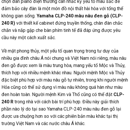
chọn đàn piano điện thường cân nhắc kỹ yếu tố màu sắc để
đảm bảo cây đàn là một món đồ nội thất hài hòa với tổng thể
không gian sống.
Yamaha CLP-240 màu nâu đen gỗ (CLP-
240 R)
với thiết kế cabinet đứng truyền thống, chân đàn chắc
chắn và nắp gập che bàn phím tinh tế đã đáp ứng được yêu
cầu này một cách xuất sắc.
Về mặt phong thủy, một yếu tố quan trọng trong tư duy của
nhiều gia đình châu Á nói chung và Việt Nam nói riêng, màu nâu
đen gỗ được xem là màu trung hòa, mang yếu tố Mộc và Thủy,
thích hợp với nhiều mệnh khác nhau. Người mệnh Mộc và Thủy
đặc biệt phù hợp với màu nâu gỗ tự nhiên, trong khi người mệnh
Hỏa cũng có thể sử dụng vì màu nâu không quá hàn như màu
đen hoàn toàn. Người mệnh Kim và Thổ cũng có thể đặt
CLP-
240 R
trong nhà với cách bài trí phù hợp. Điều này giải thích
phần nào lý do tại sao Yamaha CLP-240 màu nâu đen gỗ lại
được ưa chuộng hơn so với các phiên bản màu khác tại thị
trường Việt Nam và các nước châu Á khác.