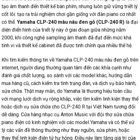
tạo âm thanh đến thiết kế bàn phím, nhưng luôn giữ vững triết lý
cốt lõi: tạo ra trải nghiệm chơi gần giống với đàn piano cơ nhất
có thể.
Yamaha CLP-240 màu nâu đen gỗ (CLP-240 R)
là đại
diện điển hình của triết lý này ở giai đoạn giữa những năm
2000, khi công nghệ sampling âm thanh đã đạt đến mức khá
tinh vi và thiết kế cabinet đã được tinh chỉnh qua nhiều thế hệ.
Khi tìm kiếm thông tin về Yamaha CLP-240 màu nâu đen gỗ trên
internet, người dùng thường quan tâm đến các khía cạnh như
đánh giá chất lượng, so sánh với các model khác, hướng dẫn
mua hàng cũ, cách kiểm tra tình trạng đàn, và dịch vụ bảo hành,
sửa chữa. Thật may mắn, do Yamaha là thương hiệu toàn cầu
với mạng lưới dịch vụ rộng khắp, việc tìm kiếm linh kiện thay thế
hoặc dịch vụ sửa chữa cho CLP-240 R tại Việt Nam tương đối
dễ dàng. Cửa hàng nhạc cụ Anton Music với đội thợ sửa chữa
piano điện có kinh nghiệm với các model Yamaha và có thể xử
lý các vấn đề thông thường như thay nguồn, sửa phím, hoặc
thay thế linh kiện điện tử hư hỏng. Điều này làm tăng giá trị của