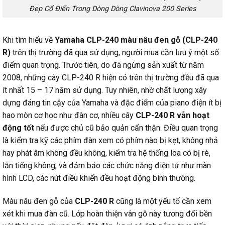
Đẹp Cổ Điển Trong Dòng Dòng Clavinova 200 Series
Khi tìm hiểu về
Yamaha CLP-240 màu nâu đen gỗ (CLP-240
R)
trên thị trường đã qua sử dụng, người mua cần lưu ý một số
điểm quan trọng. Trước tiên, do đã ngừng sản xuất từ năm
2008, những cây CLP-240 R hiện có trên thị trường đều đã qua
ít nhất 15 – 17 năm sử dụng. Tuy nhiên, nhờ chất lượng xây
dựng đáng tin cậy của Yamaha và đặc điểm của piano điện ít bị
hao mòn cơ học như đàn cơ, nhiều cây
CLP-240 R vẫn hoạt
động tốt
nếu được chủ cũ bảo quản cẩn thận. Điều quan trọng
là kiểm tra kỹ các phím đàn xem có phím nào bị kẹt, không nhả
hay phát âm không đều không, kiểm tra hệ thống loa có bị rè,
lẫn tiếng không, và đảm bảo các chức năng điện tử như màn
hình LCD, các nút điều khiển đều hoạt động bình thường.
Màu nâu đen gỗ của
CLP-240 R
cũng là một yếu tố cần xem
xét khi mua đàn cũ. Lớp hoàn thiện vân gỗ này tương đối bền