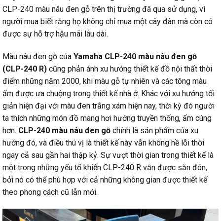
CLP-240 màu nâu đen gỗ trên thị trường đã qua sử dụng, vì
người mua biết rằng họ không chỉ mua một cây đàn mà còn có
được sự hỗ trợ hậu mãi lâu dài.
Màu nâu đen gỗ của
Yamaha CLP-240 màu nâu đen gỗ
(CLP-240 R)
cũng phản ánh xu hướng thiết kế đồ nội thất thời
điểm những năm 2000, khi màu gỗ tự nhiên và các tông màu
ấm được ưa chuộng trong thiết kế nhà ở. Khác với xu hướng tối
giản hiện đại với màu đen trắng xám hiện nay, thời kỳ đó người
ta thích những món đồ mang hơi hướng truyền thống, ấm cúng
hơn.
CLP-240 màu nâu đen gỗ
chính là sản phẩm của xu
hướng đó, và điều thú vị là thiết kế này vẫn không hề lỗi thời
ngay cả sau gần hai thập kỷ. Sự vượt thời gian trong thiết kế là
một trong những yếu tố khiến CLP-240 R vẫn được săn đón,
bởi nó có thể phù hợp với cả những không gian được thiết kế
theo phong cách cũ lẫn mới.