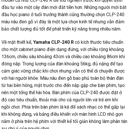
model cũ như CLP-240 R để thử nghiệm trước khi quyết định
đầu tư vào một cây đàn mới đắt tiền hơn. Những người mới bắt
đầu học piano ở tuổi trưởng thành cũng thường chọn CLP-240
màu nâu đen gỗ vì đây là một lựa chọn kinh tế nhưng vẫn đảm
bảo chất lượng đủ tốt để phát triển kỹ năng trong nhiều năm.
Về mặt thiết kế,
Yamaha CLP-240 R
có kích thước tiêu chuẩn
cho một cabinet piano điện dạng đứng, với chiều rộng khoảng
136cm, chiều sâu khoảng 43cm và chiều cao khoảng 86cm khi
đóng nắp. Trọng lượng của đàn khoảng 56kg, đủ nặng để tạo
cảm giác vững chắc khi chơi nhưng vẫn có thể di chuyển được
với hai người khỏe. Màu nâu đen gỗ bao phủ toàn bộ thân đàn
từ hai bên hông, mặt trước cho đến nắp gập che bàn phím, tạo
nên một tổng thể hài hòa. Bàn phím của CLP-240 được đặt ở
độ cao tiêu chuẩn, thoải mái cho cả người lớn và trẻ em khi
ngồi chơi. Phía trên bàn phím là kệ để sách nhạc có thể gấp lại
khi không dùng, và bảng điều khiển với màn hình LCD nhỏ gọn
nằm ở phía trên hệ phím với thiết kế tối giản không làm phân tán
sự chú ý của người chơi.