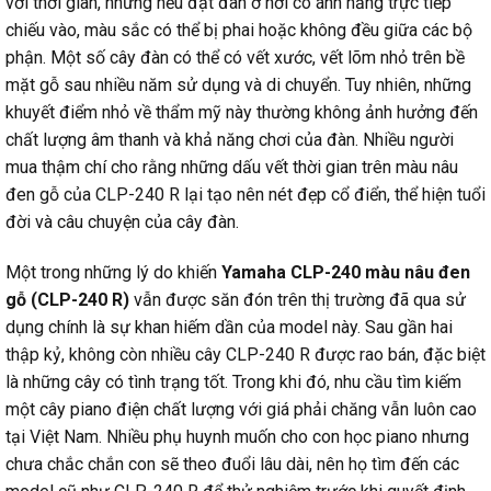
với thời gian, nhưng nếu đặt đàn ở nơi có ánh nắng trực tiếp
chiếu vào, màu sắc có thể bị phai hoặc không đều giữa các bộ
phận. Một số cây đàn có thể có vết xước, vết lõm nhỏ trên bề
mặt gỗ sau nhiều năm sử dụng và di chuyển. Tuy nhiên, những
khuyết điểm nhỏ về thẩm mỹ này thường không ảnh hưởng đến
chất lượng âm thanh và khả năng chơi của đàn. Nhiều người
mua thậm chí cho rằng những dấu vết thời gian trên màu nâu
đen gỗ của CLP-240 R lại tạo nên nét đẹp cổ điển, thể hiện tuổi
đời và câu chuyện của cây đàn.
Một trong những lý do khiến
Yamaha CLP-240 màu nâu đen
gỗ (CLP-240 R)
vẫn được săn đón trên thị trường đã qua sử
dụng chính là sự khan hiếm dần của model này. Sau gần hai
thập kỷ, không còn nhiều cây CLP-240 R được rao bán, đặc biệt
là những cây có tình trạng tốt. Trong khi đó, nhu cầu tìm kiếm
một cây piano điện chất lượng với giá phải chăng vẫn luôn cao
tại Việt Nam. Nhiều phụ huynh muốn cho con học piano nhưng
chưa chắc chắn con sẽ theo đuổi lâu dài, nên họ tìm đến các