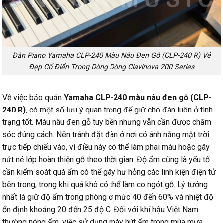
Đàn Piano Yamaha CLP-240 Màu Nâu Đen Gỗ (CLP-240 R) Vẻ
Đẹp Cổ Điển Trong Dòng Dòng Clavinova 200 Series
Về việc bảo quản
Yamaha CLP-240 màu nâu đen gỗ (CLP-
240 R)
, có một số lưu ý quan trọng để giữ cho đàn luôn ở tình
trạng tốt. Màu nâu đen gỗ tuy bền nhưng vẫn cần được chăm
sóc đúng cách. Nên tránh đặt đàn ở nơi có ánh nắng mặt trời
trực tiếp chiếu vào, vì điều này có thể làm phai màu hoặc gây
nứt nẻ lớp hoàn thiện gỗ theo thời gian. Độ ẩm cũng là yếu tố
cần kiểm soát quá ẩm có thể gây hư hỏng các linh kiện điện tử
bên trong, trong khi quá khô có thể làm co ngót gỗ. Lý tưởng
nhất là giữ độ ẩm trong phòng ở mức 40 đến 60% và nhiệt độ
ổn định khoảng 20 đến 25 độ C. Đối với khí hậu Việt Nam
thường nóng ẩm, việc sử dụng máy hút ẩm trong mùa mưa