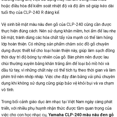
hoặc điều hòa để kiểm soát nhiệt độ và độ ẩm sẽ giúp kéo dài
tuổi thọ của CLP-240 R đáng kể.
Vệ sinh bề mặt màu nâu đen gỗ của CLP-240 cũng cần được
thực hiện đúng cách. Nên sử dụng khăn mềm, hơi ẩm để lau nhẹ
bề mặt, tránh dùng các hóa chất tẩy rửa mạnh có thể làm hỏng
lớp hoàn thiện. Có những sản phẩm chăm sóc đồ gỗ chuyên
dụng được thiết kế cho loại hoàn thiện này, giúp làm sạch đồng
thời duy trì độ bóng tự nhiên của gỗ. Bàn phím nên được lau
chùi thường xuyên bằng khăn trắng ẩm để loại bỏ mồ hôi và
dầu từ tay, vì những chất này có thể tích tụ theo thời gian và làm
phím trở nên nhớp nháp. Việc che đậy đàn bằng vải phủ chuyên
dụng khi không sử dụng cũng giúp bảo vệ khỏi bụi và va chạm
vô tình.
Trong bối cảnh giáo dục âm nhạc tại Việt Nam ngày càng phát
triển, với nhiều phụ huynh nhận thức được tầm quan trọng của
việc cho con học nhạc cụ,
Yamaha CLP-240 màu nâu đen gỗ