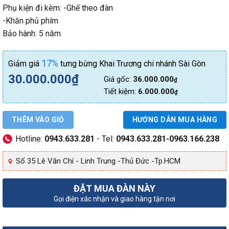
Phụ kiện đi kèm: -Ghế theo đàn
-Khăn phủ phím
Bảo hành: 5 năm
17%
Giảm giá
tưng bừng Khai Trương chi nhánh Sài Gòn
30.000.000
₫
Giá gốc:
36.000.000
₫
Tiết kiệm:
6.000.000
₫
THÊM VÀO GIỎ
HƯỚNG DẪN MUA HÀNG
Hotline:
0943.633.281
- Tel:
0943.633.281-0963.166.238
Số 35 Lê Văn Chí - Linh Trung -Thủ Đức -Tp.HCM
ĐẶT MUA ĐÀN NÀY
Gọi điện xác nhận và giao hàng tận nơi