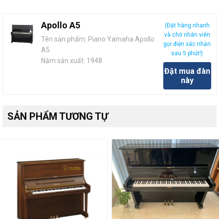
Apollo A5
(Đặt hàng nhanh
và chờ nhân viên
Tên sản phẩm: Piano Yamaha Apollo
gọi điện xác nhận
A5
sau 5 phút!)
Năm sản xuất: 1948
Đặt mua đàn
Xuất xứ: Nhật Bản
này
Tình trạng: Đã qua sử dụng
Màu sắc: Đen bóng
Phụ kiện đi kèm: -Ghế theo đàn
SẢN PHẨM TƯƠNG TỰ
-Khăn phủ phím
Bảo hành: 5 năm