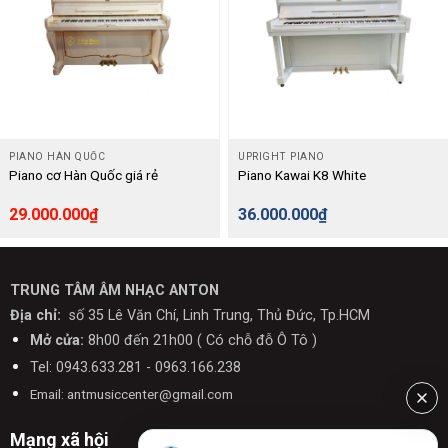
PIANO HÀN QUỐC
UPRIGHT PIANO
Piano cơ Hàn Quốc giá rẻ
Piano Kawai K8 White
29.000.000
₫
36.000.000
₫
TRUNG TÂM ÂM NHẠC ANTON
Địa chỉ:
số 35 Lê Văn Chí, Linh Trung, Thủ Đức, Tp.HCM
Mở cửa:
8h00 đến 21h00 ( Có chỗ đỗ Ô Tô )
Tel: 0943.633.281 - 0963.166.238
Email: antmusiccenter@gmail.com
Mạng xã hội