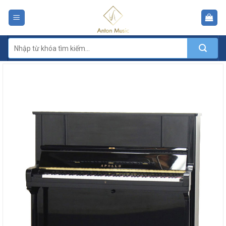
Skip
to
content
Tìm
kiếm: