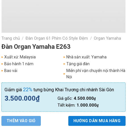
Trang chủ
Đàn Organ 61 Phím Có Style Đệm
Organ Yamaha
/
/
Đàn Organ Yamaha E263
Xuất xứ: Malaysia
Nhà sản xuất: Yamaha
Bảo hành 1 năm
Tặng giá đàn
Bao vải
Miễn phí vận chuyển nội thành Hà
Nội
22%
Giảm giá
tưng bừng Khai Trương chi nhánh Sài Gòn
3.500.000
₫
Giá gốc:
4.500.000
₫
Tiết kiệm:
1.000.000
₫
THÊM VÀO GIỎ
HƯỚNG DẪN MUA HÀNG