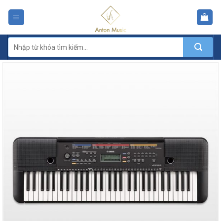
Skip
to
content
Tìm
kiếm: