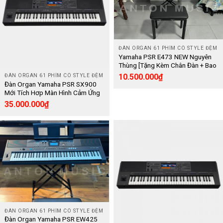
ĐÀN ORGAN 61 PHÍM CÓ STYLE ĐỆM
Yamaha PSR E473 NEW Nguyên
Thùng [Tặng Kèm Chân Đàn + Bao
Đàn] – Keyboard
10.500.000
₫
ĐÀN ORGAN 61 PHÍM CÓ STYLE ĐỆM
Đàn Organ Yamaha PSR SX900
Mới Tích Hơp Màn Hình Cảm Ứng
Sắc Nét Trực Quan – [Keyboard]
35.000.000
₫
ĐÀN ORGAN 61 PHÍM CÓ STYLE ĐỆM
Đàn Organ Yamaha PSR EW425