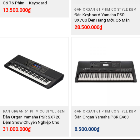
Có 76 Phím – Keyboard
13.500.000
₫
ĐÀN ORGAN 61 PHÍM CÓ STYLE ĐỆM
Đàn Keyboard Yamaha PSR-
SX700 Đen Hàng Mới, Có Màn
Hình Cảm Ứng 7 Inch Trực Quan
28.500.000
₫
Dễ Sử Dụng
ĐÀN ORGAN 61 PHÍM CÓ STYLE ĐỆM
ĐÀN ORGAN 61 PHÍM CÓ STYLE ĐỆM
Đàn Organ Yamaha PSR SX720
Đàn Organ Yamaha PSR E463
Đệm Show Chuyên Nghiệp Cho
Nhạc Công Và Ban Nhạc –
31.000.000
₫
8.500.000
₫
Keyboard