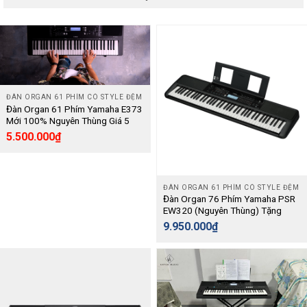
ĐÀN ORGAN 61 PHÍM CÓ STYLE ĐỆM
Đàn Organ 61 Phím Yamaha E373
Mới 100% Nguyên Thùng Giá 5
Triệu, Luyện Ngón Linh Hoạt, Phím
5.500.000
₫
Ổn Định – [Keyboard]
ĐÀN ORGAN 61 PHÍM CÓ STYLE ĐỆM
Đàn Organ 76 Phím Yamaha PSR
EW320 (Nguyên Thùng) Tặng
Kèm Phụ Kiện – Keyboard
9.950.000
₫