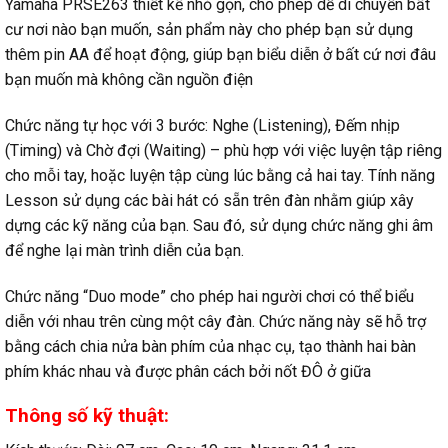
Yamaha PRSE263 thiết kế nhỏ gọn, cho phép dễ di chuyển bất
cư nơi nào bạn muốn, sản phẩm này cho phép bạn sử dụng
thêm pin AA để hoạt động, giúp bạn biểu diễn ở bất cứ nơi đâu
bạn muốn mà không cần nguồn điện
Chức năng tự học với 3 bước: Nghe (Listening), Đếm nhịp
(Timing) và Chờ đợi (Waiting) – phù hợp với việc luyện tập riêng
cho mỗi tay, hoặc luyện tập cùng lúc bằng cả hai tay. Tính năng
Lesson sử dụng các bài hát có sẵn trên đàn nhằm giúp xây
dựng các kỹ năng của bạn. Sau đó, sử dụng chức năng ghi âm
để nghe lại màn trình diễn của bạn.
Chức năng “Duo mode” cho phép hai người chơi có thể biểu
diễn với nhau trên cùng một cây đàn. Chức năng này sẽ hỗ trợ
bằng cách chia nửa bàn phím của nhạc cụ, tạo thành hai bàn
phím khác nhau và được phân cách bởi nốt ĐÔ ở giữa
Thông số kỹ thuật: