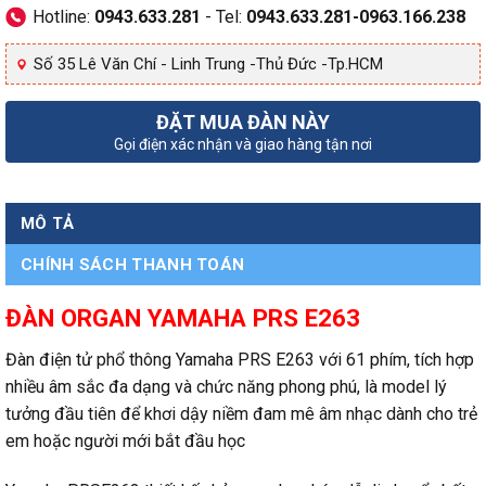
Hotline:
0943.633.281
- Tel:
0943.633.281-0963.166.238
Số 35 Lê Văn Chí - Linh Trung -Thủ Đức -Tp.HCM
ĐẶT MUA ĐÀN NÀY
Gọi điện xác nhận và giao hàng tận nơi
MÔ TẢ
CHÍNH SÁCH THANH TOÁN
ĐÀN ORGAN YAMAHA PRS E263
Đàn điện tử phổ thông Yamaha PRS E263 với 61 phím, tích hợp
nhiều âm sắc đa dạng và chức năng phong phú, là model lý
tưởng đầu tiên để khơi dậy niềm đam mê âm nhạc dành cho trẻ
em hoặc người mới bắt đầu học