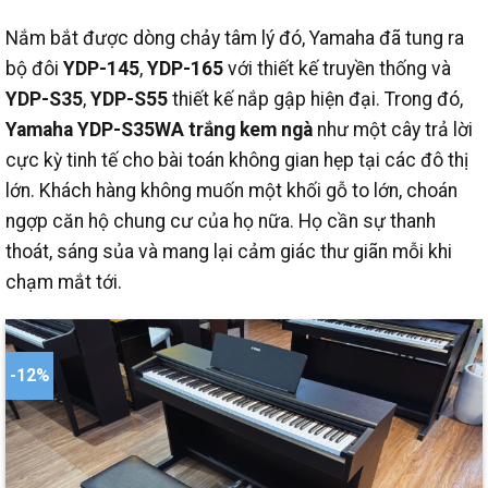
Nắm bắt được dòng chảy tâm lý đó, Yamaha đã tung ra
bộ đôi
YDP-145
,
YDP-165
với thiết kế truyền thống và
YDP-S35
,
YDP-S55
thiết kế nắp gập hiện đại. Trong đó,
Yamaha YDP-S35WA trắng kem ngà
như một cây trả lời
cực kỳ tinh tế cho bài toán không gian hẹp tại các đô thị
lớn. Khách hàng không muốn một khối gỗ to lớn, choán
ngợp căn hộ chung cư của họ nữa. Họ cần sự thanh
thoát, sáng sủa và mang lại cảm giác thư giãn mỗi khi
chạm mắt tới.
-12%