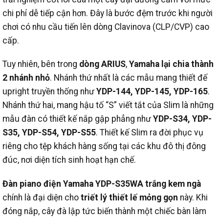
chi phí dễ tiếp cận hơn. Đây là bước đệm trước khi người
chơi có nhu cầu tiến lên dòng Clavinova (CLP/CVP) cao
cấp.
Tuy nhiên, bên trong
dòng ARIUS
,
Yamaha lại chia thành
2 nhánh nhỏ
. Nhánh thứ nhất là các mẫu mang thiết đế
upright truyền thống như
YDP-144, YDP-145, YDP-165
.
Nhánh thứ hai, mang hậu tố “S” viết tắt của Slim là những
mẫu đàn có thiết kế nắp gập phẳng như
YDP-S34, YDP-
S35, YDP-S54, YDP-S55
. Thiết kế Slim ra đời phục vụ
riêng cho tệp khách hàng sống tại các khu đô thị đông
đúc, nơi diện tích sinh hoạt hạn chế.
Đàn piano điện Yamaha YDP-S35WA trắng kem ngà
chính là đại diện cho
triết lý thiết lế mỏng gọn
này. Khi
đóng nắp, cây đà lập tức biến thành một chiếc bàn làm