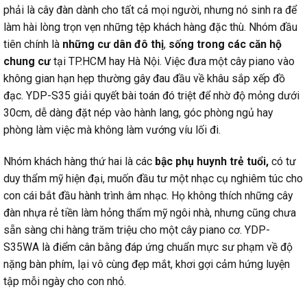
phải là cây đàn dành cho tất cả mọi người, nhưng nó sinh ra để
làm hài lòng trọn vẹn những tệp khách hàng đặc thù. Nhóm đầu
tiên chính là
những cư dân đô thị
,
sống trong các căn hộ
chung cư
tại TP.HCM hay Hà Nội. Việc đưa một cây piano vào
không gian hạn hẹp thường gây đau đầu về khâu sắp xếp đồ
đạc. YDP-S35 giải quyết bài toán đó triệt để nhờ độ mỏng dưới
30cm, dễ dàng đặt nép vào hành lang, góc phòng ngủ hay
phòng làm việc mà không làm vướng víu lối đi.
Nhóm khách hàng thứ hai là các
bậc phụ huynh trẻ tuổi,
có tư
duy thẩm mỹ hiện đại, muốn đầu tư một nhạc cụ nghiêm túc cho
con cái bắt đầu hành trình âm nhạc. Họ không thích những cây
đàn nhựa rẻ tiền làm hỏng thẩm mỹ ngôi nhà, nhưng cũng chưa
sẵn sàng chi hàng trăm triệu cho một cây piano cơ. YDP-
S35WA là điểm cân bằng đáp ứng chuẩn mực sư phạm về độ
nặng bàn phím, lại vô cùng đẹp mắt, khơi gợi cảm hứng luyện
tập mỗi ngày cho con nhỏ.