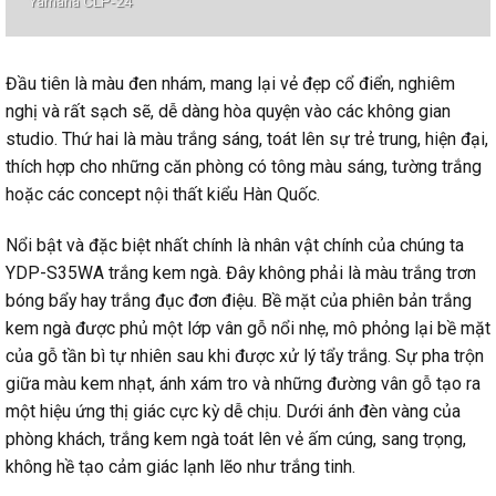
Yamaha CLP-24
Đầu tiên là màu đen nhám, mang lại vẻ đẹp cổ điển, nghiêm
nghị và rất sạch sẽ, dễ dàng hòa quyện vào các không gian
studio. Thứ hai là màu trắng sáng, toát lên sự trẻ trung, hiện đại,
thích hợp cho những căn phòng có tông màu sáng, tường trắng
hoặc các concept nội thất kiểu Hàn Quốc.
Nổi bật và đặc biệt nhất chính là nhân vật chính của chúng ta
YDP-S35WA trắng kem ngà. Đây không phải là màu trắng trơn
bóng bẩy hay trắng đục đơn điệu. Bề mặt của phiên bản trắng
kem ngà được phủ một lớp vân gỗ nổi nhẹ, mô phỏng lại bề mặt
của gỗ tần bì tự nhiên sau khi được xử lý tẩy trắng. Sự pha trộn
giữa màu kem nhạt, ánh xám tro và những đường vân gỗ tạo ra
một hiệu ứng thị giác cực kỳ dễ chịu. Dưới ánh đèn vàng của
phòng khách, trắng kem ngà toát lên vẻ ấm cúng, sang trọng,
không hề tạo cảm giác lạnh lẽo như trắng tinh.