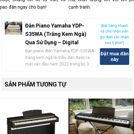
giao đàn ngay cho bạn!
cạnh tranh.
Đàn Piano Yamaha YDP-
(Đặt hàng nhanh
và chờ nhân viên
S35WA (Trắng Kem Ngà)
gọi điện xác nhận
Qua Sử Dụng – Digital
sau 5 phút!)
Đàn piano điện Yamaha YDP-S35WA
Đặt mua đàn
trắng kem ngà là mẫu đàn được ra
này
mắt vào đầu năm 2022 trong bộ 3
hoàn thiện của YDP-S35, thuộc dòng
ARIUS, cụ thể là S-Series dòng đàn
SẢN PHẨM TƯƠNG TỰ
thiết kế mỏng, tiết kiệm không gian,
nổi tiếng của thương hiệu Nhật Bản.
Trong bối cảnh nhịp sống hiện đại…