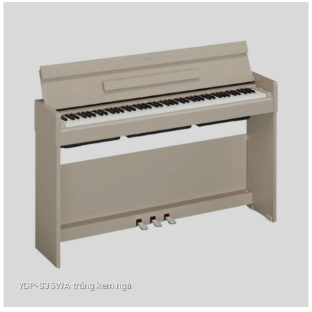
YDP-S35WA trắng kem ngà