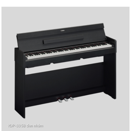
YDP-S35B đen nhám