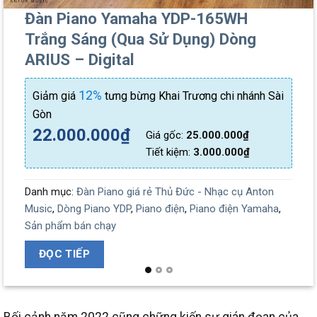
Đàn Piano Yamaha YDP-165WH
Trắng Sáng (Qua Sử Dụng) Dòng
ARIUS – Digital
12%
Giảm giá
tưng bừng Khai Trương chi nhánh Sài
Gòn
22.000.000
₫
Giá gốc:
25.000.000
₫
Tiết kiệm:
3.000.000
₫
Danh mục:
Đàn Piano giá rẻ Thủ Đức - Nhạc cụ Anton
Music
,
Dòng Piano YDP
,
Piano điện
,
Piano điện Yamaha
,
Sản phẩm bán chạy
ĐỌC TIẾP