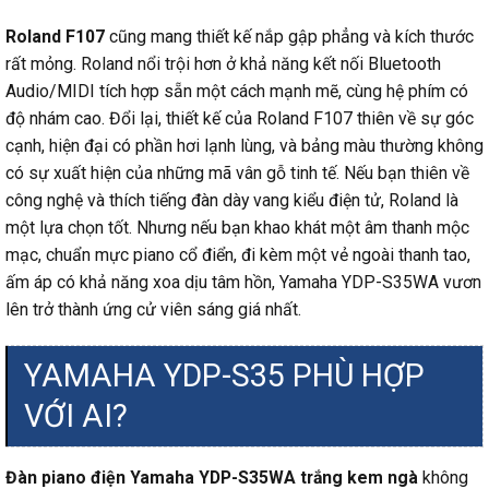
Roland F107
cũng mang thiết kế nắp gập phẳng và kích thước
rất mỏng. Roland nổi trội hơn ở khả năng kết nối Bluetooth
Audio/MIDI tích hợp sẵn một cách mạnh mẽ, cùng hệ phím có
độ nhám cao. Đổi lại, thiết kế của Roland F107 thiên về sự góc
cạnh, hiện đại có phần hơi lạnh lùng, và bảng màu thường không
có sự xuất hiện của những mã vân gỗ tinh tế. Nếu bạn thiên về
công nghệ và thích tiếng đàn dày vang kiểu điện tử, Roland là
một lựa chọn tốt. Nhưng nếu bạn khao khát một âm thanh mộc
mạc, chuẩn mực piano cổ điển, đi kèm một vẻ ngoài thanh tao,
ấm áp có khả năng xoa dịu tâm hồn, Yamaha YDP-S35WA vươn
lên trở thành ứng cử viên sáng giá nhất.
YAMAHA YDP-S35 PHÙ HỢP
VỚI AI?
Đàn piano điện Yamaha YDP-S35WA trắng kem ngà
không