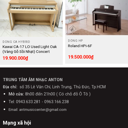
DÒNG HP
DÒNG CA HYBRID
Roland HPi-6F
Kawai CA-17 LO Used Light Oak
(Vàng Gỗ Sồi Nhạt) Concert
Artist – Digital
19.500.000
₫
19.900.000
₫
TRUNG TÂM ÂM NHẠC ANTON
Địa chỉ:
số 35 Lê Văn Chí, Linh Trung, Thủ Đức, Tp.HCM
Mở cửa:
8h00 đến 21h00 ( Có chỗ đỗ Ô Tô )
Tel: 0943.633.281 - 0963.166.238
Email: antmusiccenter@gmail.com
Mạng xã hội