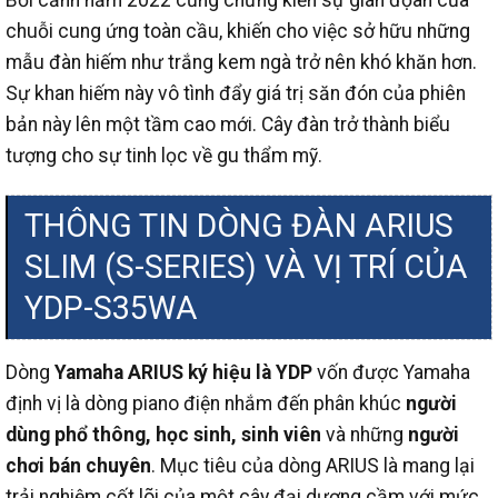
Bối cảnh năm 2022 cũng chững kiến sự gián đọan của
chuỗi cung ứng toàn cầu, khiến cho việc sở hữu những
mẫu đàn hiếm như trắng kem ngà trở nên khó khăn hơn.
Sự khan hiếm này vô tình đẩy giá trị săn đón của phiên
bản này lên một tầm cao mới. Cây đàn trở thành biểu
tượng cho sự tinh lọc về gu thẩm mỹ.
THÔNG TIN DÒNG ĐÀN ARIUS
SLIM (S-SERIES) VÀ VỊ TRÍ CỦA
YDP-S35WA
Dòng
Yamaha ARIUS ký hiệu là YDP
vốn được Yamaha
định vị là dòng piano điện nhắm đến phân khúc
người
dùng phổ thông, học sinh, sinh viên
và những
người
chơi bán chuyên
. Mục tiêu của dòng ARIUS là mang lại
trải nghiệm cốt lõi của một cây đại dương cầm với mức