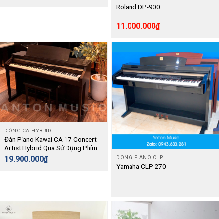
Roland DP-900
11.000.000
₫
DÒNG CA HYBRID
Đàn Piano Kawai CA 17 Concert
Artist Hybrid Qua Sử Dụng Phím
Gỗ Thật – Digital
19.900.000
₫
DÒNG PIANO CLP
Yamaha CLP 270