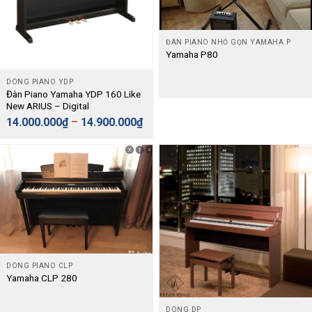
ĐÀN PIANO NHỎ GỌN YAMAHA P
Yamaha P80
DÒNG PIANO YDP
Đàn Piano Yamaha YDP 160 Like
New ARIUS – Digital
14.000.000
₫
–
14.900.000
₫
DÒNG PIANO CLP
Yamaha CLP 280
DÒNG DP