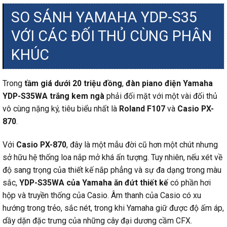
SO SÁNH YAMAHA YDP-S35
VỚI CÁC ĐỐI THỦ CÙNG PHÂN
KHÚC
Trong
tầm giá dưới 20 triệu đồng
,
đàn piano điện Yamaha
YDP-S35WA trắng kem ngà
phải đối mặt với một vài đối thủ
vô cùng nặng ký, tiêu biểu nhất là
Roland F107
và
Casio PX-
870
.
Với
Casio PX-870
, đây là một mẫu đời cũ hơn một chút nhưng
sở hữu hệ thống loa nắp mở khá ấn tượng. Tuy nhiên, nếu xét về
độ sang trọng của thiết kế nắp phẳng và sự đa dạng trong màu
sắc,
YDP-S35WA của Yamaha ăn đứt thiết kế
có phần hơi
hộp và truyền thống của Casio. Âm thanh của Casio có xu
hướng trong trẻo, sắc nét, trong khi Yamaha giữ được độ ấm áp,
dầy dặn đặc trưng của những cây đại dương cầm CFX.