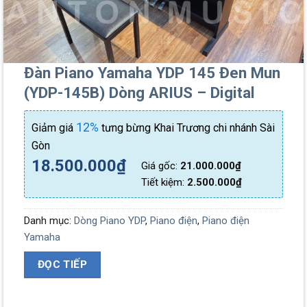
Đàn Piano Yamaha YDP 145 Đen Mun
(YDP-145B) Dòng ARIUS – Digital
12%
Giảm giá
tưng bừng Khai Trương chi nhánh Sài
Gòn
18.500.000
₫
Giá gốc:
21.000.000
₫
Tiết kiệm:
2.500.000
₫
Danh mục:
Dòng Piano YDP
,
Piano điện
,
Piano điện
Yamaha
ĐỌC TIẾP