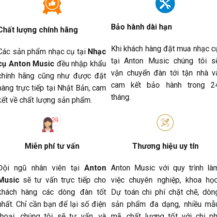
Bảo hành dài hạn
Chất lượng chính hãng
Khi khách hàng đặt mua nhạc c
Các sản phẩm nhạc cụ tại
Nhạc
tại Anton Music chúng tôi s
cụ Anton Music
đều nhập khẩu
vận chuyển đàn tới tận nhà v
chính hãng cũng như được đặt
cam kết bảo hành trong 2
hàng trực tiếp tại Nhật Bản, cam
tháng.
kết về chất lượng sản phẩm.
Miễn phí tư vấn
Thương hiệu uy tín
Đội ngũ nhân viên tại
Anton
Anton Music với quy trình là
Music
sẽ tư vấn trực tiếp cho
việc chuyên nghiệp, khoa học
khách hàng các dòng đàn tốt
Dự toán chi phí chặt chẽ, dòn
nhất. Chỉ cần bạn để lại số điện
sản phẩm đa dạng, nhiều mẫ
thoại, chúng tôi sẽ tư vấn, và
mã, chất lượng tốt với chi ph