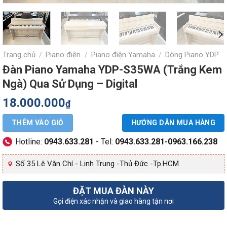
Trang chủ
Piano điện
Piano điện Yamaha
Dòng Piano YDP
/
/
/
Đàn Piano Yamaha YDP-S35WA (Trắng Kem
Ngà) Qua Sử Dụng – Digital
18.000.000
₫
THÊM VÀO GIỎ
HƯỚNG DẪN MUA HÀNG
Hotline:
0943.633.281
- Tel:
0943.633.281-0963.166.238
Số 35 Lê Văn Chí - Linh Trung -Thủ Đức -Tp.HCM
ĐẶT MUA ĐÀN NÀY
Gọi điện xác nhận và giao hàng tận nơi