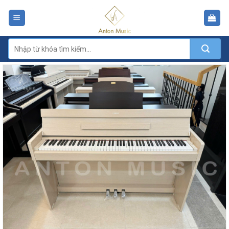
Skip
to
content
Tìm
kiếm: