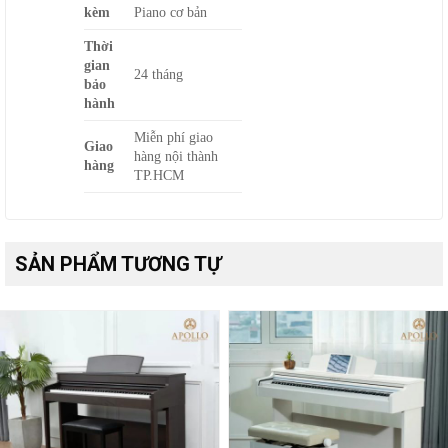
kèm
Piano cơ bản
Thời
gian
24 tháng
bảo
hành
Miễn phí giao
Giao
hàng nội thành
hàng
TP.HCM
SẢN PHẨM TƯƠNG TỰ