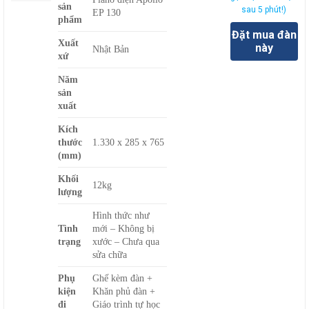
sản
sau 5 phút!)
EP 130
phẩm
Đặt mua đàn
Xu
ấ
t
này
Nhật Bản
xứ
Năm
sản
xu
ấ
t
Kích
thước
1.330 x 285 x 765
(mm)
Kh
ố
i
12kg
lượng
Hình thức như
Tình
mới – Không bị
trạng
xước – Chưa qua
sửa chữa
Phụ
Ghế kèm đàn +
kiện
Khăn phủ đàn +
đi
Giáo trình tự học