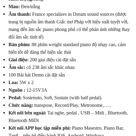
Màu:
Đen/trắng
Âm thanh:
France specializes in Dream sound sources (được
trang bị nguồn âm thanh Giấc mơ Pháp với hiệu suất tuyệt vời,
mang đến âm sắc piano phong phú có thể phản ánh những thay
đổi âm sắc tinh tế)
Bàn phím:
88 phím weight standard piano độ nhạy cao, cảm
biến tốt dễ dàng thể hiện sắc thái
Giai điệu:
200 giai điệu cài đặt sẵn
Âm sắc:
có 238 âm sắc khác nhau
100 Bài hát Demo cài đặt sẵn
Loa:
5W x 2
Nguồn :
12-15V3A
Pedal:
Sostenuto, Soft, Sustain (with half pedal).
Chức năng:
transpose, Record/Play, Metronome,…..
Kết nối bên ngoài:
Tai nghe, pedal , USB – Midi , Bluetooth,
Bluetooth MiDi
Kết nối APP học tập miễn phí:
Piano Masestro, Piano Bar,
Tan8…trên hệ điều hành IOS, Android, Windows