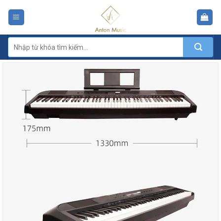
Skip
to
content
Tìm
kiếm: