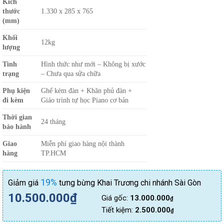
Kích
thước
1.330 x 285 x 765
(mm)
Kh
ố
i
12kg
lượng
Tình
Hình thức như mới – Không bị xước
trạng
– Chưa qua sửa chữa
Phụ kiện
Ghế kèm đàn + Khăn phủ đàn +
đi kèm
Giáo trình tự học Piano cơ bản
Thời gian
24 tháng
bảo hành
Giao
Miễn phí giao hàng nội thành
hàng
TP.HCM
19%
Giảm giá
tưng bừng Khai Trương chi nhánh Sài Gòn
10.500.000
₫
Giá gốc:
13.000.000
₫
Tiết kiệm:
2.500.000
₫