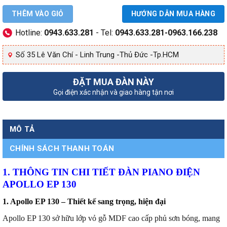
THÊM VÀO GIỎ
HƯỚNG DẪN MUA HÀNG
Hotline:
0943.633.281
- Tel:
0943.633.281-0963.166.238
Số 35 Lê Văn Chí - Linh Trung -Thủ Đức -Tp.HCM
ĐẶT MUA ĐÀN NÀY
Gọi điện xác nhận và giao hàng tận nơi
MÔ TẢ
CHÍNH SÁCH THANH TOÁN
1. THÔNG TIN CHI TIẾT ĐÀN PIANO ĐIỆN
APOLLO EP 130
1. Apollo EP 130 – Thiết kế sang trọng, hiện đại
Apollo EP 130 sở hữu lớp vỏ gỗ MDF cao cấp phủ sơn bóng, mang