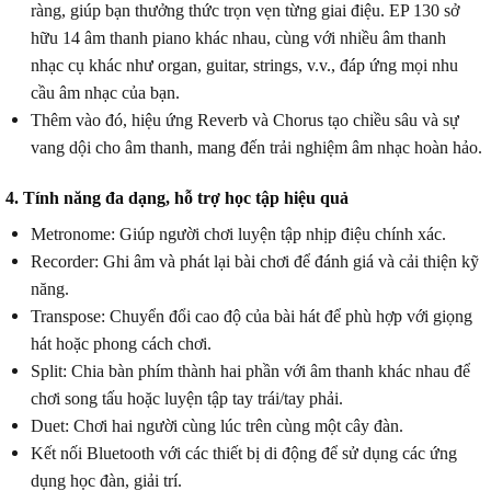
ràng, giúp bạn thưởng thức trọn vẹn từng giai điệu.
EP 130 sở
hữu 14 âm thanh piano khác nhau, cùng với nhiều âm thanh
nhạc cụ khác như organ, guitar, strings, v.v., đáp ứng mọi nhu
cầu âm nhạc của bạn.
Thêm vào đó, hiệu ứng Reverb và Chorus tạo chiều sâu và sự
vang dội cho âm thanh, mang đến trải nghiệm âm nhạc hoàn hảo.
4. Tính năng đa dạng, hỗ trợ học tập hiệu quả
Metronome: Giúp người chơi luyện tập nhịp điệu chính xác.
Recorder: Ghi âm và phát lại bài chơi để đánh giá và cải thiện kỹ
năng.
Transpose: Chuyển đổi cao độ của bài hát để phù hợp với giọng
hát hoặc phong cách chơi.
Split: Chia bàn phím thành hai phần với âm thanh khác nhau để
chơi song tấu hoặc luyện tập tay trái/tay phải.
Duet: Chơi hai người cùng lúc trên cùng một cây đàn.
Kết nối Bluetooth với các thiết bị di động để sử dụng các ứng
dụng học đàn, giải trí.