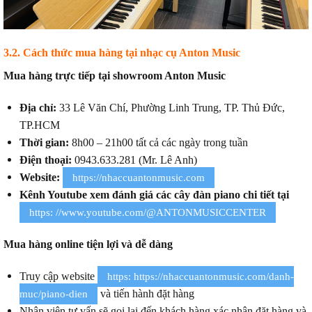
3.2. Cách thức mua hàng tại nhạc cụ Anton Music
Mua hàng trực tiếp tại showroom Anton Music
Địa chỉ:
33 Lê Văn Chí, Phường Linh Trung, TP. Thủ Đức,
TP.HCM
Thời gian:
8h00 – 21h00 tất cả các ngày trong tuần
Điện thoại:
0943.633.281 (Mr. Lê Anh)
Website:
https://nhaccuantonmusic.com
Kênh Youtube xem đánh giá các cây đàn piano chi tiết tại
https: //www.youtube.com/@ANTONMUSICCENTER
Mua hàng online tiện lợi và dễ dàng
Truy cập website
https: https://nhaccuantonmusic.com/danh-
và tiến hành đặt hàng
muc/piano-dien
Nhân viên tư vấn sẽ gọi lại đến khách hàng xác nhận đặt hàng và