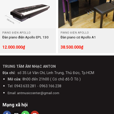
PIANO ĐIỆN APOLLO
PIANO ĐIỆN APOLLO
Đàn piano điện Apollo EPL 130
Đàn piano cơ Apollo A1
12.000.000
₫
38.500.000
₫
TRUNG TÂM ÂM NHẠC ANTON
Địa chỉ:
số 35 Lê Văn Chí, Linh Trung, Thủ Đức, Tp.HCM
Mở cửa:
8h00 đến 21h00 ( Có chỗ đỗ Ô Tô )
Tel: 0943.633.281 - 0963.166.238
Email: antmusiccenter@gmail.com
Mạng xã hội