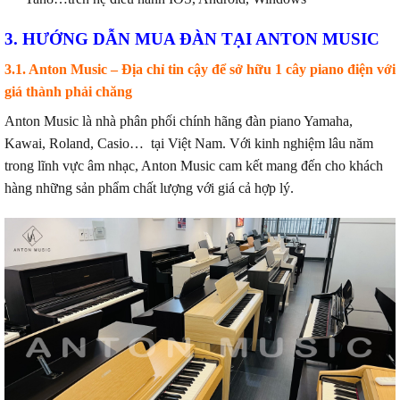
3. H
ƯỚ
NG D
Ẫ
N MUA ĐÀN T
Ạ
I ANTON MUSIC
3.1. Anton Music – Địa chỉ tin cậy để sở hữu 1 cây piano điện với
giá thành phải chăng
Anton Music là nhà phân phối chính hãng đàn piano Yamaha,
Kawai, Roland, Casio… tại Việt Nam. Với kinh nghiệm lâu năm
trong lĩnh vực âm nhạc, Anton Music cam kết mang đến cho khách
hàng những sản phẩm chất lượng với giá cả hợp lý.