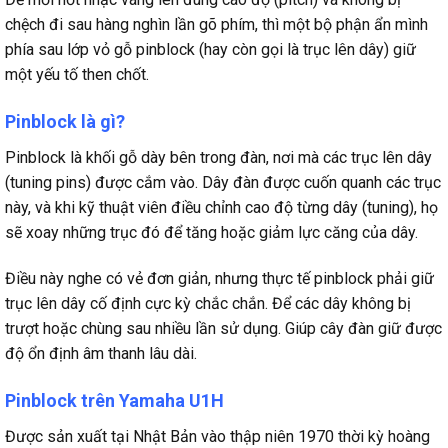
chệch đi sau hàng nghìn lần gõ phím, thì một bộ phận ẩn mình
phía sau lớp vỏ gỗ pinblock (hay còn gọi là trục lên dây) giữ
một yếu tố then chốt.
Pinblock là gì?
Pinblock là khối gỗ dày bên trong đàn, nơi mà các trục lên dây
(tuning pins) được cắm vào. Dây đàn được cuốn quanh các trục
này, và khi kỹ thuật viên điều chỉnh cao độ từng dây (tuning), họ
sẽ xoay những trục đó để tăng hoặc giảm lực căng của dây.
Điều này nghe có vẻ đơn giản, nhưng thực tế pinblock phải giữ
trục lên dây cố định cực kỳ chắc chắn. Để các dây không bị
trượt hoặc chùng sau nhiều lần sử dụng. Giúp cây đàn giữ được
độ ổn định âm thanh lâu dài.
Pinblock trên Yamaha U1H
Được sản xuất tại Nhật Bản vào thập niên 1970 thời kỳ hoàng