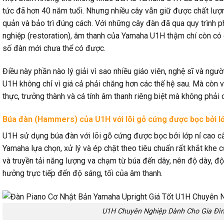
tức đã hơn 40 năm tuổi. Nhưng nhiều cây vẫn giữ được chất lư
quản và bảo trì đúng cách. Với những cây đàn đã qua quy trình p
nghiệp (restoration), âm thanh của Yamaha U1H thậm chí còn có
số đàn mới chưa thể có được.
Điều này phần nào lý giải vì sao nhiều giáo viên, nghệ sĩ và ngư
U1H không chỉ vì giá cả phải chăng hơn các thế hệ sau. Mà còn
thực, trưởng thành và cá tính âm thanh riêng biệt mà không phải
Búa đàn (Hammers) của U1H với lõi gỗ cứng được bọc bởi lớ
U1H sử dụng búa đàn với lõi gỗ cứng được bọc bởi lớp nỉ cao cấ
Yamaha lựa chọn, xử lý và ép chặt theo tiêu chuẩn rất khắt khe củ
và truyền tải năng lượng va chạm từ búa đến dây, nên độ dày, độ
hưởng trực tiếp đến độ sáng, tối của âm thanh.
U1H Chuyên Nghiệp Dành Cho Gia Đì