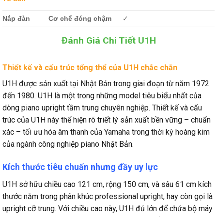
Nắp đàn
Cơ chế đóng chậm
✓
Đánh Giá Chi Tiết U1H
Thiết kế và cấu trúc tổng thể của U1H chắc chắn
U1H được sản xuất tại Nhật Bản trong giai đoạn từ năm 1972
đến 1980. U1H là một trong những model tiêu biểu nhất của
dòng piano upright tầm trung chuyên nghiệp. Thiết kế và cấu
trúc của U1H này thể hiện rõ triết lý sản xuất bền vững – chuẩn
xác – tối ưu hóa âm thanh của Yamaha trong thời kỳ hoàng kim
của ngành công nghiệp piano Nhật Bản.
Kích thước tiêu chuẩn nhưng đầy uy lực
U1H sở hữu chiều cao 121 cm, rộng 150 cm, và sâu 61 cm kích
thước nằm trong phân khúc professional upright, hay còn gọi là
upright cỡ trung. Với chiều cao này, U1H đủ lớn để chứa bộ máy