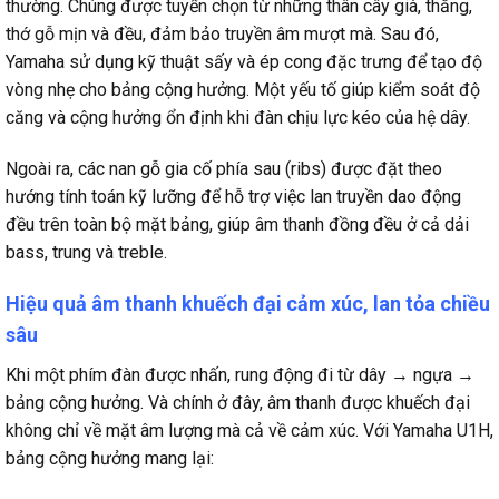
thường. Chúng được tuyển chọn từ những thân cây già, thẳng,
thớ gỗ mịn và đều, đảm bảo truyền âm mượt mà. Sau đó,
Yamaha sử dụng kỹ thuật sấy và ép cong đặc trưng để tạo độ
vòng nhẹ cho bảng cộng hưởng. Một yếu tố giúp kiểm soát độ
căng và cộng hưởng ổn định khi đàn chịu lực kéo của hệ dây.
Ngoài ra, các nan gỗ gia cố phía sau (ribs) được đặt theo
hướng tính toán kỹ lưỡng để hỗ trợ việc lan truyền dao động
đều trên toàn bộ mặt bảng, giúp âm thanh đồng đều ở cả dải
bass, trung và treble.
Hiệu quả âm thanh khuếch đại cảm xúc, lan tỏa chiều
sâu
Khi một phím đàn được nhấn, rung động đi từ dây → ngựa →
bảng cộng hưởng. Và chính ở đây, âm thanh được khuếch đại
không chỉ về mặt âm lượng mà cả về cảm xúc. Với Yamaha U1H,
bảng cộng hưởng mang lại: