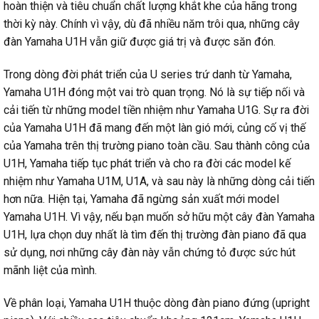
hoàn thiện và tiêu chuẩn chất lượng khắt khe của hãng trong
thời kỳ này. Chính vì vậy, dù đã nhiều năm trôi qua, những cây
đàn Yamaha U1H vẫn giữ được giá trị và được săn đón.
Trong dòng đời phát triển của U series trứ danh từ Yamaha,
Yamaha U1H đóng một vai trò quan trọng. Nó là sự tiếp nối và
cải tiến từ những model tiền nhiệm như Yamaha U1G. Sự ra đời
của Yamaha U1H đã mang đến một làn gió mới, củng cố vị thế
của Yamaha trên thị trường piano toàn cầu. Sau thành công của
U1H, Yamaha tiếp tục phát triển và cho ra đời các model kế
nhiệm như Yamaha U1M, U1A, và sau này là những dòng cải tiến
hơn nữa. Hiện tại, Yamaha đã ngừng sản xuất mới model
Yamaha U1H. Vì vậy, nếu bạn muốn sở hữu một cây đàn Yamaha
U1H, lựa chọn duy nhất là tìm đến thị trường đàn piano đã qua
sử dụng, nơi những cây đàn này vẫn chứng tỏ được sức hút
mãnh liệt của mình.
Về phân loại, Yamaha U1H thuộc dòng đàn piano đứng (upright