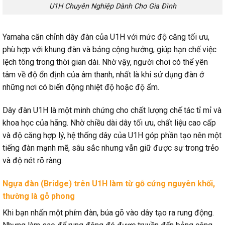
U1H Chuyên Nghiệp Dành Cho Gia Đình
Yamaha căn chỉnh dây đàn của U1H với mức độ căng tối ưu,
phù hợp với khung đàn và bảng cộng hưởng, giúp hạn chế việc
lệch tông trong thời gian dài. Nhờ vậy, người chơi có thể yên
tâm về độ ổn định của âm thanh, nhất là khi sử dụng đàn ở
những nơi có biến động nhiệt độ hoặc độ ẩm.
Dây đàn U1H là một minh chứng cho chất lượng chế tác tỉ mỉ và
khoa học của hãng. Nhờ chiều dài dây tối ưu, chất liệu cao cấp
và độ căng hợp lý, hệ thống dây của U1H góp phần tạo nên một
tiếng đàn mạnh mẽ, sâu sắc nhưng vẫn giữ được sự trong trẻo
và độ nét rõ ràng.
Ngựa đàn (Bridge) trên U1H làm từ gỗ cứng nguyên khối,
thường là gỗ phong
Khi bạn nhấn một phím đàn, búa gõ vào dây tạo ra rung động.