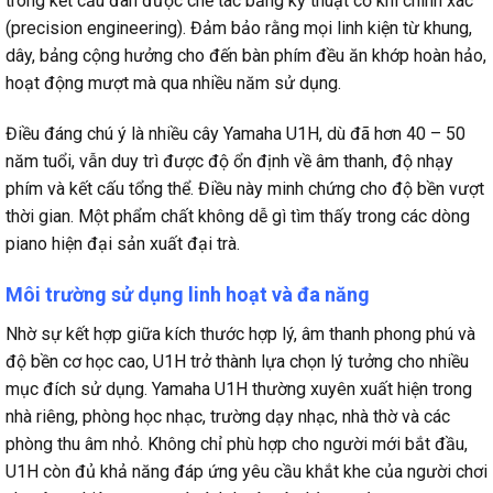
trong kết cấu đàn được chế tác bằng kỹ thuật cơ khí chính xác
(precision engineering). Đảm bảo rằng mọi linh kiện từ khung,
dây, bảng cộng hưởng cho đến bàn phím đều ăn khớp hoàn hảo,
hoạt động mượt mà qua nhiều năm sử dụng.
Điều đáng chú ý là nhiều cây Yamaha U1H, dù đã hơn 40 – 50
năm tuổi, vẫn duy trì được độ ổn định về âm thanh, độ nhạy
phím và kết cấu tổng thể. Điều này minh chứng cho độ bền vượt
thời gian. Một phẩm chất không dễ gì tìm thấy trong các dòng
piano hiện đại sản xuất đại trà.
Môi trường sử dụng linh hoạt và đa năng
Nhờ sự kết hợp giữa kích thước hợp lý, âm thanh phong phú và
độ bền cơ học cao, U1H trở thành lựa chọn lý tưởng cho nhiều
mục đích sử dụng. Yamaha U1H thường xuyên xuất hiện trong
nhà riêng, phòng học nhạc, trường dạy nhạc, nhà thờ và các
phòng thu âm nhỏ. Không chỉ phù hợp cho người mới bắt đầu,
U1H còn đủ khả năng đáp ứng yêu cầu khắt khe của người chơi