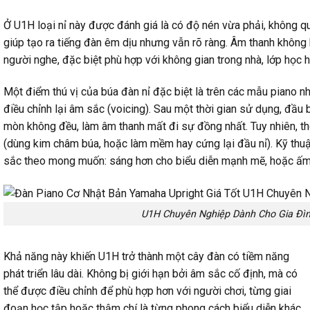
Ở U1H loại nỉ này được đánh giá là có độ nén vừa phải, không
giúp tạo ra tiếng đàn êm dịu nhưng vẫn rõ ràng. Âm thanh không bị
người nghe, đặc biệt phù hợp với không gian trong nhà, lớp học 
Một điểm thú vị của búa đàn nỉ đặc biệt là trên các mẫu piano 
điều chỉnh lại âm sắc (voicing). Sau một thời gian sử dụng, đầu b
mòn không đều, làm âm thanh mất đi sự đồng nhất. Tuy nhiên, th
(dùng kim châm búa, hoặc làm mềm hay cứng lại đầu nỉ). Kỹ thuật
sắc theo mong muốn: sáng hơn cho biểu diễn mạnh mẽ, hoặc ấm 
U1H Chuyên Nghiệp Dành Cho Gia Đì
Khả năng này khiến U1H trở thành một cây đàn có tiềm năng
phát triển lâu dài. Không bị giới hạn bởi âm sắc cố định, mà có
thể được điều chỉnh để phù hợp hơn với người chơi, từng giai
đoạn học tập hoặc thậm chí là từng phong cách biểu diễn khác