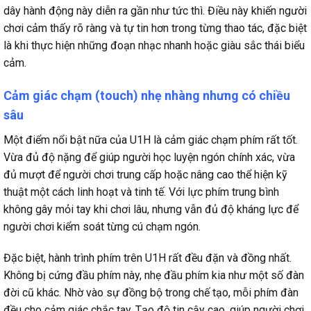
dây hành động này diễn ra gần như tức thì. Điều này khiến người
chơi cảm thấy rõ ràng và tự tin hơn trong từng thao tác, đặc biệt
là khi thực hiện những đoạn nhạc nhanh hoặc giàu sắc thái biểu
cảm.
Cảm giác chạm (touch) nhẹ nhàng nhưng có chiều
sâu
Một điểm nổi bật nữa của U1H là cảm giác chạm phím rất tốt.
Vừa đủ độ nặng để giúp người học luyện ngón chính xác, vừa
đủ mượt để người chơi trung cấp hoặc nâng cao thể hiện kỹ
thuật một cách linh hoạt và tinh tế. Với lực phím trung bình
không gây mỏi tay khi chơi lâu, nhưng vẫn đủ độ kháng lực để
người chơi kiểm soát từng cú chạm ngón.
Đặc biệt, hành trình phím trên U1H rất đều đặn và đồng nhất.
Không bị cứng đầu phím này, nhẹ đầu phím kia như một số đàn
đời cũ khác. Nhờ vào sự đồng bộ trong chế tạo, mỗi phím đàn
đều cho cảm giác chắc tay. Tạo độ tin cậy cao, giúp người chơi