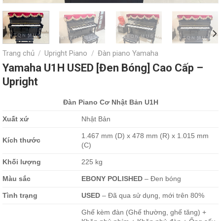
Trang chủ
Upright Piano
Đàn piano Yamaha
/
/
Yamaha U1H USED [Đen Bóng] Cao Cấp –
Upright
Đàn Piano Cơ Nhật Bản U1H
Xu
ấ
t xứ
Nhật Bản
1.467 mm (D) x 478 mm (R) x 1.015 mm
Kích thước
(C)
Kh
ố
i lượng
225 kg
Màu sắc
EBONY POLISHED
– Đen bóng
Tình trạng
USED
– Đã qua sử dụng, mới trên 80%
Ghế kèm đàn (Ghế thường, ghế tăng) +