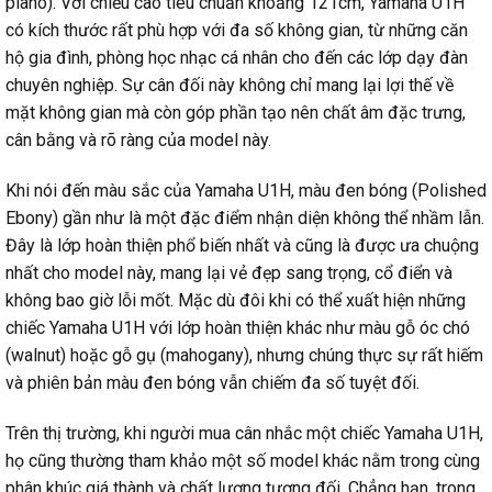
piano). Với chiều cao tiêu chuẩn khoảng 121cm, Yamaha U1H
có kích thước rất phù hợp với đa số không gian, từ những căn
hộ gia đình, phòng học nhạc cá nhân cho đến các lớp dạy đàn
chuyên nghiệp. Sự cân đối này không chỉ mang lại lợi thế về
mặt không gian mà còn góp phần tạo nên chất âm đặc trưng,
cân bằng và rõ ràng của model này.
Khi nói đến màu sắc của Yamaha U1H, màu đen bóng (Polished
Ebony) gần như là một đặc điểm nhận diện không thể nhầm lẫn.
Đây là lớp hoàn thiện phổ biến nhất và cũng là được ưa chuộng
nhất cho model này, mang lại vẻ đẹp sang trọng, cổ điển và
không bao giờ lỗi mốt. Mặc dù đôi khi có thể xuất hiện những
chiếc Yamaha U1H với lớp hoàn thiện khác như màu gỗ óc chó
(walnut) hoặc gỗ gụ (mahogany), nhưng chúng thực sự rất hiếm
và phiên bản màu đen bóng vẫn chiếm đa số tuyệt đối.
Trên thị trường, khi người mua cân nhắc một chiếc Yamaha U1H,
họ cũng thường tham khảo một số model khác nằm trong cùng
phân khúc giá thành và chất lượng tương đối. Chẳng hạn, trong