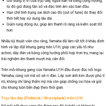
Giữ đúng vị trí của trục dây, ngựa đàn và bảng cộng hưởng,
từ đó giữ đúng tần số và đặc tính âm sắc ban đầu.
Hạn chế tình trạng sai lệch cao độ (out of tune) do thay đổi
thời tiết hay sử dụng lâu dài.
Giảm rung động dư, giúp âm thanh rõ ràng và kiểm soát tốt
hơn.
Nhiều kỹ thuật viên cho rằng, Yamaha đã làm rất tốt ở khâu định
hình và lắp đặt khung gang trên U1H, giúp các yếu tố như
action, dây đàn và bảng cộng hưởng phối hợp trơn tru, mang lại
trải nghiệm âm thanh mượt mà, cân đối.
Trên mỗi khung gang của Yamaha U1H đều được đúc nổi logo
Yamaha, cùng với mã số sê-ri đàn. Lớp sơn ánh kim được phủ tỉ
mỉ, không chỉ tăng thẩm mỹ mà còn giúp chống oxi hóa và giữ
cho khung luôn bền đẹp theo thời gian.
Trục lên dây (Pinblock / Wrestplank) trên U1H
Để mỗi nốt nhạc vang lên đúng cao độ (pitch) và không bị