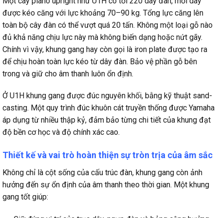
Một cây piano upright như U1H có tới 220 dây đàn, mỗi dây
được kéo căng với lực khoảng 70–90 kg. Tổng lực căng lên
toàn bộ cây đàn có thể vượt quá 20 tấn. Không một loại gỗ nào
đủ khả năng chịu lực này mà không biến dạng hoặc nứt gãy.
Chính vì vậy, khung gang hay còn gọi là iron plate được tạo ra
để chịu hoàn toàn lực kéo từ dây đàn. Bảo vệ phần gỗ bên
trong và giữ cho âm thanh luôn ổn định.
Ở U1H khung gang được đúc nguyên khối, bằng kỹ thuật sand-
casting. Một quy trình đúc khuôn cát truyền thống được Yamaha
áp dụng từ nhiều thập kỷ, đảm bảo từng chi tiết của khung đạt
độ bền cơ học và độ chính xác cao.
Thiết kế và vai trò hoàn thiện sự tròn trịa của âm sắc
Không chỉ là cột sống của cấu trúc đàn, khung gang còn ảnh
hưởng đến sự ổn định của âm thanh theo thời gian. Một khung
gang tốt giúp: