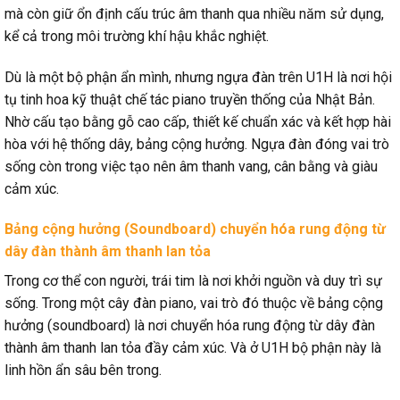
mà còn giữ ổn định cấu trúc âm thanh qua nhiều năm sử dụng,
kể cả trong môi trường khí hậu khắc nghiệt.
Dù là một bộ phận ẩn mình, nhưng ngựa đàn trên U1H là nơi hội
tụ tinh hoa kỹ thuật chế tác piano truyền thống của Nhật Bản.
Nhờ cấu tạo bằng gỗ cao cấp, thiết kế chuẩn xác và kết hợp hài
hòa với hệ thống dây, bảng cộng hưởng. Ngựa đàn đóng vai trò
sống còn trong việc tạo nên âm thanh vang, cân bằng và giàu
cảm xúc.
Bảng cộng hưởng (Soundboard) chuyển hóa rung động từ
dây đàn thành âm thanh lan tỏa
Trong cơ thể con người, trái tim là nơi khởi nguồn và duy trì sự
sống. Trong một cây đàn piano, vai trò đó thuộc về bảng cộng
hưởng (soundboard) là nơi chuyển hóa rung động từ dây đàn
thành âm thanh lan tỏa đầy cảm xúc. Và ở U1H bộ phận này là
linh hồn ẩn sâu bên trong.