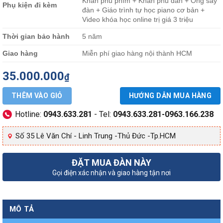
Khăn phủ phím + Khăn phủ đàn + Ống sấy
Phụ kiện đi kèm
đàn + Giáo trình tự học piano cơ bản +
Video khóa học online trị giá 3 triệu
Thời gian bảo hành
5 năm
Giao hàng
Miễn phí giao hàng nội thành HCM
35.000.000
₫
THÊM VÀO GIỎ
HƯỚNG DẪN MUA HÀNG
Hotline:
0943.633.281
- Tel:
0943.633.281-0963.166.238
Số 35 Lê Văn Chí - Linh Trung -Thủ Đức -Tp.HCM
ĐẶT MUA ĐÀN NÀY
Gọi điện xác nhận và giao hàng tận nơi
MÔ TẢ