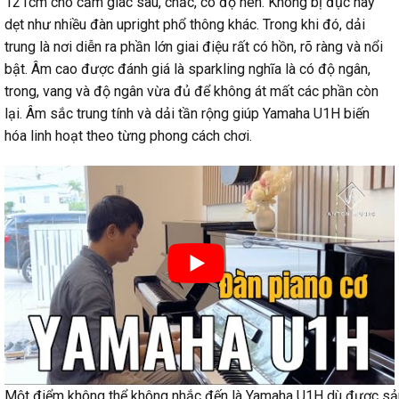
121cm cho cảm giác sâu, chắc, có độ nén. Không bị đục hay
dẹt như nhiều đàn upright phổ thông khác. Trong khi đó, dải
trung là nơi diễn ra phần lớn giai điệu rất có hồn, rõ ràng và nổi
bật. Âm cao được đánh giá là sparkling nghĩa là có độ ngân,
trong, vang và độ ngân vừa đủ để không át mất các phần còn
lại. Âm sắc trung tính và dải tần rộng giúp Yamaha U1H biến
hóa linh hoạt theo từng phong cách chơi.
Một điểm không thể không nhắc đến là Yamaha U1H dù được sả