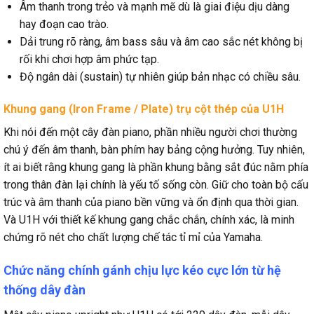
Âm thanh trong trẻo và mạnh mẽ dù là giai điệu dịu dàng
hay đoạn cao trào.
Dải trung rõ ràng, âm bass sâu và âm cao sắc nét không bị
rối khi chơi hợp âm phức tạp.
Độ ngân dài (sustain) tự nhiên giúp bản nhạc có chiều sâu.
Khung gang (Iron Frame / Plate) trụ cột thép của U1H
Khi nói đến một cây đàn piano, phần nhiều người chơi thường
chú ý đến âm thanh, bàn phím hay bảng cộng hưởng. Tuy nhiên,
ít ai biết rằng khung gang là phần khung bằng sắt đúc nằm phía
trong thân đàn lại chính là yếu tố sống còn. Giữ cho toàn bộ cấu
trúc và âm thanh của piano bền vững và ổn định qua thời gian.
Và U1H với thiết kế khung gang chắc chắn, chính xác, là minh
chứng rõ nét cho chất lượng chế tác tỉ mỉ của Yamaha.
Chức năng chính gánh chịu lực kéo cực lớn từ hệ
thống dây đàn