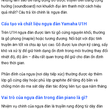
Nhưng làm sao để rung động đó được truyền đến bảng cộng
hưởng (soundboard) nơi khuếch đại âm thanh một cách hiệu
quả nhất? Câu trả lời chính là: ngựa đàn.
Cấu tạo và chất liệu ngựa đàn Yamaha U1H
Trên U1H ngựa đàn được làm từ gỗ cứng nguyên khối, thường
là gỗ phong (maple) hoặc tương đương. Nổi bật với đặc tính
truyền âm tốt và chịu áp lực cao. Gỗ được lựa chọn kỹ càng, sấy
khô và xử lý để giữ hình dạng ổn định trong môi trường thay đổi
nhiệt độ, độ ẩm – điều rất quan trọng để giữ cho đàn ổn định
theo thời gian.
Phần đỉnh của ngựa (nơi dây tiếp xúc) thường được ép thêm
lớp gỗ cứng dày hoặc phủ lớp graphite để tăng độ bền và
chống mòn do ma sát dây đàn tác động liên tục qua năm tháng.
Vai trò của ngựa đàn trong đàn piano là gì?
Nhiệm vụ chính của ngựa đàn là truyền rung động từ dây đàn