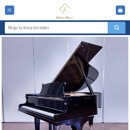
Skip
to
content
Tìm
kiếm: