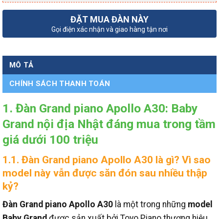
ĐẶT MUA ĐÀN NÀY
Gọi điện xác nhận và giao hàng tận nơi
MÔ TẢ
CHÍNH SÁCH THANH TOÁN
1. Đàn Grand piano Apollo A30: Baby
Grand nội địa Nhật đáng mua trong tầm
giá dưới 100 triệu
1.1. Đàn Grand piano Apollo A30 là gì? Vì sao
model này vẫn được săn đón sau nhiều thập
kỷ?
Đàn Grand piano Apollo A30
là một trong những
model
Baby Grand
được sản xuất bởi Toyo Piano thương hiệu