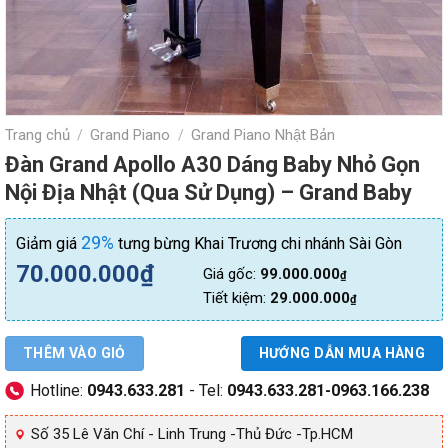
Trang chủ
Grand Piano
Grand Piano Nhật Bản
/
/
Đàn Grand Apollo A30 Dáng Baby Nhỏ Gọn
Nội Địa Nhật (Qua Sử Dụng) – Grand Baby
29%
Giảm giá
tưng bừng Khai Trương chi nhánh Sài Gòn
70.000.000
₫
Giá gốc:
99.000.000
₫
Tiết kiệm:
29.000.000
₫
THÊM VÀO GIỎ
HƯỚNG DẪN MUA HÀNG
Hotline:
0943.633.281
- Tel:
0943.633.281-0963.166.238
Số 35 Lê Văn Chí - Linh Trung -Thủ Đức -Tp.HCM