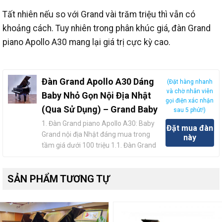
Tất nhiên nếu so với Grand vài trăm triệu thì vẫn có
khoảng cách.
Tuy nhiên trong phân khúc giá, đàn Grand
piano Apollo A30 mang lại giá trị cực kỳ cao.
Đàn Grand Apollo A30 Dáng
(Đặt hàng nhanh
và chờ nhân viên
Baby Nhỏ Gọn Nội Địa Nhật
gọi điện xác nhận
(Qua Sử Dụng) – Grand Baby
sau 5 phút!)
1. Đàn Grand piano Apollo A30: Baby
Đặt mua đàn
Grand nội địa Nhật đáng mua trong
này
tầm giá dưới 100 triệu 1.1. Đàn Grand
piano Apollo A30 là gì? Vì sao model
này vẫn được săn đón sau nhiều thập
SẢN PHẨM TƯƠNG TỰ
kỷ? Đàn Grand piano Apollo A30 là
một trong những model Baby Grand
được sản xuất bởi…